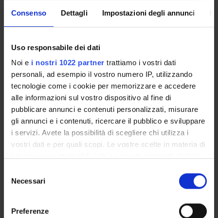
Come iscriversi e Requisiti di ammissione
Consenso
Dettagli
Impostazioni degli annunci
In
Piani didattici
Insegnamenti
Bacheca avvisi
Uso responsabile dei dati
Organi collegiali e di governo
Noi e
i nostri 1022 partner
trattiamo i vostri dati
Rete formativa
personali, ad esempio il vostro numero IP, utilizzando
tecnologie come i cookie per memorizzare e accedere
alle informazioni sul vostro dispositivo al fine di
Servizio Studenti Internazionali
pubblicare annunci e contenuti personalizzati, misurare
gli annunci e i contenuti, ricercare il pubblico e sviluppare
i servizi. Avete la possibilità di scegliere chi utilizza i
OFFERTA FORMATIVA
vostri dati e per quali scopi. Le vostre scelte in materia di
privacy sono applicabili solo su questa proprietà digitale
SEMESTRE FILTRO
in cui avete effettuato le vostre scelte. È possibile
Selezione
modificare o revocare il proprio consenso in qualsiasi
Necessari
del
CORSI DI LAUREA
momento dalla Dichiarazione sui cookie o facendo clic
consenso
sull'icona di attivazione della privacy.
CORSI DI LAUREA MAGISTRALE
Preferenze