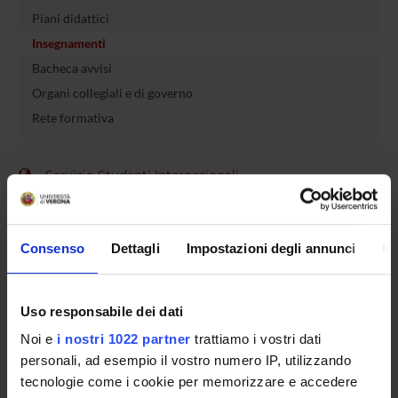
Piani didattici
Insegnamenti
Bacheca avvisi
Organi collegiali e di governo
Rete formativa
Servizio Studenti Internazionali
OFFERTA FORMATIVA
Consenso
Dettagli
Impostazioni degli annunci
In
SEMESTRE FILTRO
Uso responsabile dei dati
CORSI DI LAUREA
Noi e
i nostri 1022 partner
trattiamo i vostri dati
personali, ad esempio il vostro numero IP, utilizzando
CORSI DI LAUREA MAGISTRALE
tecnologie come i cookie per memorizzare e accedere