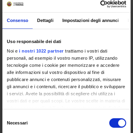
Piani didattici
Insegnamenti
Consenso
Dettagli
Impostazioni degli annunci
In
Bacheca avvisi
Organi collegiali e di governo
Rete formativa
Uso responsabile dei dati
Noi e
i nostri 1022 partner
trattiamo i vostri dati
personali, ad esempio il vostro numero IP, utilizzando
Servizio Studenti Internazionali
tecnologie come i cookie per memorizzare e accedere
alle informazioni sul vostro dispositivo al fine di
OFFERTA FORMATIVA
pubblicare annunci e contenuti personalizzati, misurare
gli annunci e i contenuti, ricercare il pubblico e sviluppare
i servizi. Avete la possibilità di scegliere chi utilizza i
SEMESTRE FILTRO
vostri dati e per quali scopi. Le vostre scelte in materia di
privacy sono applicabili solo su questa proprietà digitale
CORSI DI LAUREA
in cui avete effettuato le vostre scelte. È possibile
Selezione
CORSI DI LAUREA MAGISTRALE
modificare o revocare il proprio consenso in qualsiasi
Necessari
del
momento dalla Dichiarazione sui cookie o facendo clic
consenso