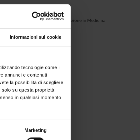
ca
(2025/2026) - Scuola di Specializzazione in Medicina
Informazioni sui cookie
utilizzando tecnologie come i
re annunci e contenuti
vete la possibilità di scegliere
li solo su questa proprietà
consenso in qualsiasi momento
alche metro,
Marketing
e specifiche (impronte