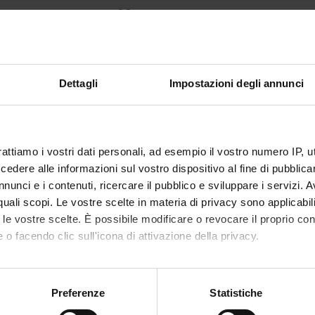
0,5
amento è mutuato dall'insegnamento
Microbiologia e microbiologia clini
(D.I. 68/2015)
Dettagli
Impostazioni degli annunci
rattiamo i vostri dati personali, ad esempio il vostro numero IP, 
dere alle informazioni sul vostro dispositivo al fine di pubblica
nunci e i contenuti, ricercare il pubblico e sviluppare i servizi. A
r quali scopi. Le vostre scelte in materia di privacy sono applicabi
to le vostre scelte. È possibile modificare o revocare il proprio 
 o facendo clic sull'icona di attivazione della privacy.
mo anche:
oni sulla tua posizione geografica, con un'approssimazione di qu
Preferenze
Statistiche
spositivo, scansionandolo attivamente alla ricerca di caratteristich