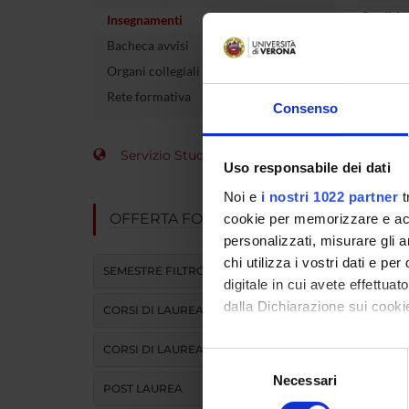
Crediti
Insegnamenti
Bacheca avvisi
L'insegn
Organi collegiali e di governo
Interna 
Rete formativa
Consenso
Servizio Studenti Internazionali
Uso responsabile dei dati
Noi e
i nostri 1022 partner
t
OFFERTA FORMATIVA
cookie per memorizzare e acce
personalizzati, misurare gli an
chi utilizza i vostri dati e pe
SEMESTRE FILTRO
digitale in cui avete effettua
dalla Dichiarazione sui cookie
CORSI DI LAUREA
CORSI DI LAUREA MAGISTRALE
Con il tuo consenso, vorrem
Selezione
raccogliere informazi
Necessari
del
POST LAUREA
Identificare il tuo di
consenso