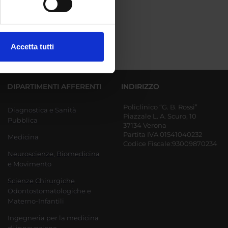
ezione dettagli
. Puoi
Accetta tutti
l media e per analizzare il
ostri partner che si occupano
azioni che hai fornito loro o
DIPARTIMENTI AFFERENTI
INDIRIZZO
Policlinico “G. B. Rossi”
Diagnostica e Sanità
Piazzale L. A. Scuro, 10
Pubblica
37134 Verona
Partita IVA 01541040232
Medicina
Codice Fiscale:93009870234
Neuroscienze, Biomedicina
e Movimento
Scienze Chirurgiche
Odontostomatologiche e
Materno-Infantili
Ingegneria per la medicina
di innovazione