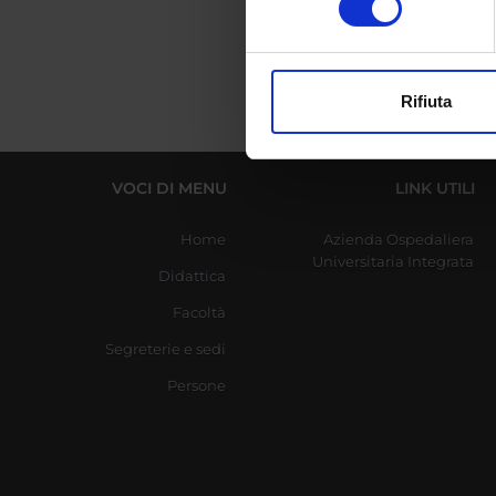
digitali).
Approfondisci come vengono el
modificare o ritirare il tuo 
Rifiuta
Utilizziamo i cookie per perso
nostro traffico. Condividiamo 
di analisi dei dati web, pubbl
VOCI DI MENU
LINK UTILI
che hanno raccolto dal tuo uti
Home
Azienda Ospedaliera
Universitaria Integrata
Didattica
Facoltà
Segreterie e sedi
Persone