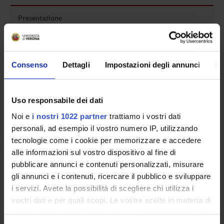
Presentazione
Come iscriversi e Requisiti di ammissione
Piani didattici
Insegnamenti
Consenso
Dettagli
Impostazioni degli annunci
In
Bacheca avvisi
Organi collegiali e di governo
Uso responsabile dei dati
Rete formativa
Noi e
i nostri 1022 partner
trattiamo i vostri dati
personali, ad esempio il vostro numero IP, utilizzando
Servizio Studenti Internazionali
tecnologie come i cookie per memorizzare e accedere
alle informazioni sul vostro dispositivo al fine di
pubblicare annunci e contenuti personalizzati, misurare
OFFERTA FORMATIVA
gli annunci e i contenuti, ricercare il pubblico e sviluppare
i servizi. Avete la possibilità di scegliere chi utilizza i
SEMESTRE FILTRO
vostri dati e per quali scopi. Le vostre scelte in materia di
privacy sono applicabili solo su questa proprietà digitale
CORSI DI LAUREA