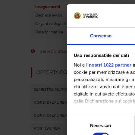
Crediti
Insegnamenti
Bacheca avvisi
L'insegn
Organi collegiali e di governo
Neurochi
Rete formativa
Consenso
Servizio Studenti Internazionali
Uso responsabile dei dati
Noi e
i nostri 1022 partner
t
OFFERTA FORMATIVA
cookie per memorizzare e acce
personalizzati, misurare gli an
chi utilizza i vostri dati e pe
SEMESTRE FILTRO
digitale in cui avete effettua
dalla Dichiarazione sui cookie
CORSI DI LAUREA
CORSI DI LAUREA MAGISTRALE
Con il tuo consenso, vorrem
Selezione
raccogliere informazi
Necessari
del
POST LAUREA
Identificare il tuo di
consenso