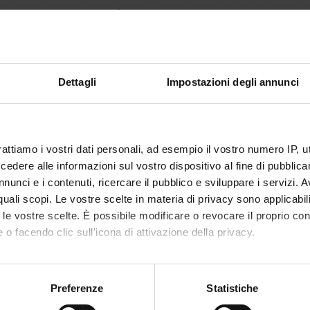
1
amento è mutuato dall'insegnamento
Fisiologia - UL: Fisiologia 2.1 (Fisiol
rurgia (D.I. 68/2015)
Dettagli
Impostazioni degli annunci
rattiamo i vostri dati personali, ad esempio il vostro numero IP, 
dere alle informazioni sul vostro dispositivo al fine di pubblica
nunci e i contenuti, ricercare il pubblico e sviluppare i servizi. A
r quali scopi. Le vostre scelte in materia di privacy sono applicabi
to le vostre scelte. È possibile modificare o revocare il proprio 
 o facendo clic sull'icona di attivazione della privacy.
mo anche:
oni sulla tua posizione geografica, con un'approssimazione di qu
Preferenze
Statistiche
spositivo, scansionandolo attivamente alla ricerca di caratteristich