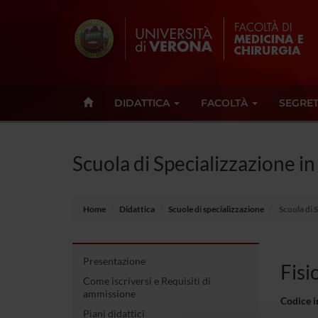
DIDATTICA
FACOLTÀ
SEGRET
Scuola di Specializzazione in
Home
Didattica
Scuole di specializzazione
Scuola di S
Presentazione
Fisi
Come iscriversi e Requisiti di
ammissione
Codice 
Piani didattici