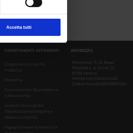
ezione dettagli
. Puoi
Accetta tutti
l media e per analizzare il
ostri partner che si occupano
azioni che hai fornito loro o
DIPARTIMENTI AFFERENTI
INDIRIZZO
Policlinico “G. B. Rossi”
Diagnostica e Sanità
Piazzale L. A. Scuro, 10
Pubblica
37134 Verona
Partita IVA 01541040232
Medicina
Codice Fiscale:93009870234
Neuroscienze, Biomedicina
e Movimento
Scienze Chirurgiche
Odontostomatologiche e
Materno-Infantili
Ingegneria per la medicina
di innovazione