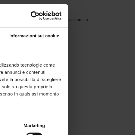
ogia)
(2025/2026) - Scuola di Specializzazione in
Informazioni sui cookie
utilizzando tecnologie come i
re annunci e contenuti
vete la possibilità di scegliere
li solo su questa proprietà
consenso in qualsiasi momento
alche metro,
Marketing
e specifiche (impronte