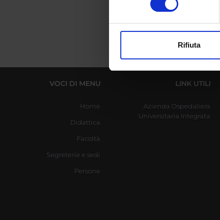
digitali).
Approfondisci come vengono el
modificare o ritirare il tuo 
Rifiuta
Utilizziamo i cookie per perso
nostro traffico. Condividiamo 
di analisi dei dati web, pubbl
VOCI DI MENU
LINK UTILI
che hanno raccolto dal tuo uti
Home
Azienda Ospedaliera
Universitaria Integrata
Didattica
Facoltà
Segreterie e sedi
Persone