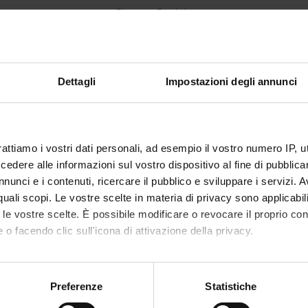
Giuseppe Bertini
1
disciplinare
BIO/16 - ANATOMIA UMANA
Dettagli
Impostazioni degli annunci
i erogazione
Italiano
VERONA
rattiamo i vostri dati personali, ad esempio il vostro numero IP, 
non ancora assegnato
dere alle informazioni sul vostro dispositivo al fine di pubblica
nunci e i contenuti, ricercare il pubblico e sviluppare i servizi. A
r quali scopi. Le vostre scelte in materia di privacy sono applicabi
to le vostre scelte. È possibile modificare o revocare il proprio 
 o facendo clic sull'icona di attivazione della privacy.
mo anche:
oni sulla tua posizione geografica, con un'approssimazione di qu
Preferenze
Statistiche
spositivo, scansionandolo attivamente alla ricerca di caratteristich