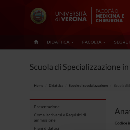
DIDATTICA
FACOLTÀ
SEGRET
Scuola di Specializzazione in
Home
Didattica
Scuole di specializzazione
Scuola di S
Presentazione
Ana
Come iscriversi e Requisiti di
ammissione
Codice 
Piani didattici