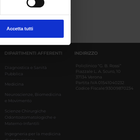
ezione dettagli
. Puoi
Accetta tutti
l media e per analizzare il
ostri partner che si occupano
azioni che hai fornito loro o
DIPARTIMENTI AFFERENTI
INDIRIZZO
Policlinico “G. B. Rossi”
Diagnostica e Sanità
Piazzale L. A. Scuro, 10
Pubblica
37134 Verona
Partita IVA 01541040232
Medicina
Codice Fiscale:93009870234
Neuroscienze, Biomedicina
e Movimento
Scienze Chirurgiche
Odontostomatologiche e
Materno-Infantili
Ingegneria per la medicina
di innovazione