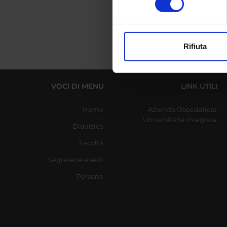
digitali).
Approfondisci come vengono el
modificare o ritirare il tuo 
Rifiuta
Utilizziamo i cookie per perso
nostro traffico. Condividiamo 
di analisi dei dati web, pubbl
VOCI DI MENU
LINK UTILI
che hanno raccolto dal tuo uti
Home
Azienda Ospedaliera
Universitaria Integrata
Didattica
Facoltà
Segreterie e sedi
Persone