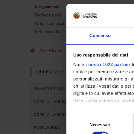
Docente
Insegnamenti
Bacheca avvisi
crediti
Organi collegiali e di governo
Settore 
Rete formativa
Consenso
Lingua d
Servizio Studenti Internazionali
Uso responsabile dei dati
Sede
Noi e
i nostri 1022 partner
t
Periodo
OFFERTA FORMATIVA
cookie per memorizzare e acce
personalizzati, misurare gli an
chi utilizza i vostri dati e pe
SEMESTRE FILTRO
digitale in cui avete effettua
dalla Dichiarazione sui cookie
CORSI DI LAUREA
CORSI DI LAUREA MAGISTRALE
Con il tuo consenso, vorrem
Selezione
raccogliere informazi
Necessari
del
POST LAUREA
Identificare il tuo di
consenso