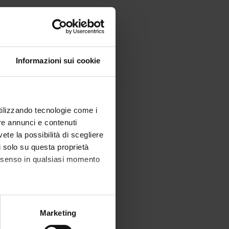
Informazioni sui cookie
utilizzando tecnologie come i
re annunci e contenuti
vete la possibilità di scegliere
li solo su questa proprietà
consenso in qualsiasi momento
alche metro,
Marketing
e specifiche (impronte