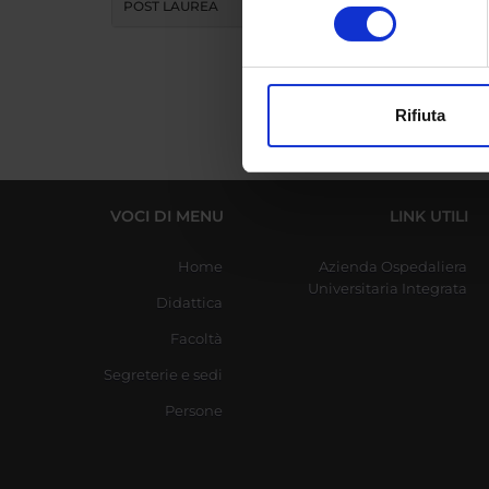
Identificare il tuo di
POST LAUREA
consenso
digitali).
Approfondisci come vengono el
modificare o ritirare il tuo 
Rifiuta
Utilizziamo i cookie per perso
nostro traffico. Condividiamo 
di analisi dei dati web, pubbl
che hanno raccolto dal tuo uti
VOCI DI MENU
LINK UTILI
Home
Azienda Ospedaliera
Universitaria Integrata
Didattica
Facoltà
Segreterie e sedi
Persone