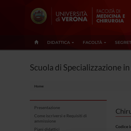
DIDATTICA
FACOLTÀ
SEGRET
Scuola di Specializzazione i
Home
Presentazione
Chir
Come iscriversi e Requisiti di
ammissione
Codice 
Piani didattici