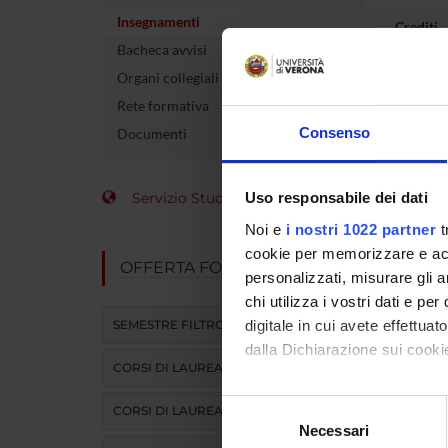
Insegnamenti
Crediti
Bacheca avvisi
Organi collegiali e di governo
Rete formativa
L'insegna
Consenso
Documenti
Modulo
DIDATTI
Servizio Studenti Internazionali
Uso responsabile dei dati
Noi e
i nostri 1022 partner
t
ATTIVITA
cookie per memorizzare e acce
OFFERTA FORMATIVA
personalizzati, misurare gli an
chi utilizza i vostri dati e pe
TESTI
SEMESTRE FILTRO
digitale in cui avete effettua
dalla Dichiarazione sui cookie
CORSI DI LAUREA
Vedi 
Con il tuo consenso, vorrem
Selezione
CORSI DI LAUREA MAGISTRALE
raccogliere informazi
Necessari
del