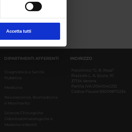
e specifiche (impronte
ezione dettagli
. Puoi
Accetta tutti
l media e per analizzare il
ostri partner che si occupano
azioni che hai fornito loro o
DIPARTIMENTI AFFERENTI
INDIRIZZO
Policlinico “G. B. Rossi”
Diagnostica e Sanità
Piazzale L. A. Scuro, 10
Pubblica
37134 Verona
Partita IVA 01541040232
Medicina
Codice Fiscale:93009870234
Neuroscienze, Biomedicina
e Movimento
Scienze Chirurgiche
Odontostomatologiche e
Materno-Infantili