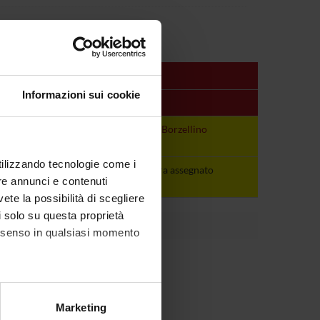
Informazioni sui cookie
Periodo
Docenti
non ancora
Giuseppe Borzellino
assegnato
utilizzando tecnologie come i
non ancora
non ancora assegnato
re annunci e contenuti
assegnato
vete la possibilità di scegliere
li solo su questa proprietà
consenso in qualsiasi momento
alche metro,
Marketing