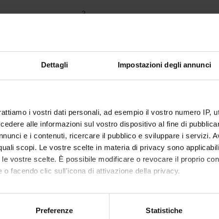
2
mento è organizzato come segue:
Dettagli
Impostazioni degli annunci
Crediti
Settore disciplinare
CA FRONTALE
1
MED/18-CHIRURGIA
GENERALE
rattiamo i vostri dati personali, ad esempio il vostro numero IP, 
' PRATICA
1
MED/18-CHIRURGIA
dere alle informazioni sul vostro dispositivo al fine di pubblica
GENERALE
nunci e i contenuti, ricercare il pubblico e sviluppare i servizi. A
r quali scopi. Le vostre scelte in materia di privacy sono applicabi
 DI RIFERIMENTO
to le vostre scelte. È possibile modificare o revocare il proprio 
 o facendo clic sull'icona di attivazione della privacy.
la bibliografia dell'insegnamento
mo anche:
oni sulla tua posizione geografica, con un'approssimazione di qu
Preferenze
Statistiche