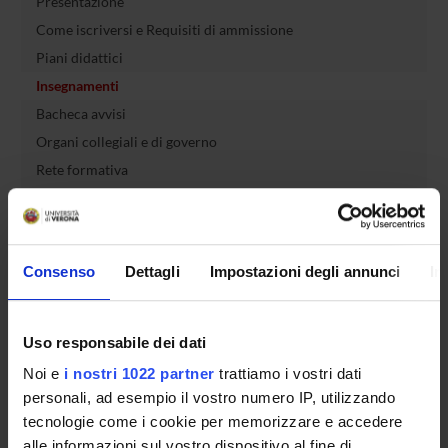
Presentazione
Come iscriversi e Requisiti di ammissione
Piani didattici
Insegnamenti
Bacheca avvisi
Organi collegiali e di governo
Rete formativa
Servizio Studenti Internazionali
Consenso
Dettagli
Impostazioni degli annunci
In
OFFERTA FORMATIVA
Uso responsabile dei dati
SEMESTRE FILTRO
Noi e
i nostri 1022 partner
trattiamo i vostri dati
personali, ad esempio il vostro numero IP, utilizzando
CORSI DI LAUREA
tecnologie come i cookie per memorizzare e accedere
alle informazioni sul vostro dispositivo al fine di
CORSI DI LAUREA MAGISTRALE