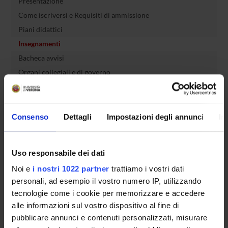
Presentazione
Come iscriversi e Requisiti di ammissione
Piani didattici
Insegnamenti
Bacheca avvisi
Organi collegiali e di governo
Rete formativa
Regolamenti
Consenso
Dettagli
Impostazioni degli annunci
In
Servizio Studenti Internazionali
Uso responsabile dei dati
OFFERTA FORMATIVA
Noi e
i nostri 1022 partner
trattiamo i vostri dati
personali, ad esempio il vostro numero IP, utilizzando
tecnologie come i cookie per memorizzare e accedere
SEMESTRE FILTRO
alle informazioni sul vostro dispositivo al fine di
pubblicare annunci e contenuti personalizzati, misurare
CORSI DI LAUREA