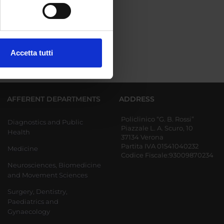
e specifiche (impronte
ezione dettagli
. Puoi
Accetta tutti
l media e per analizzare il
ostri partner che si occupano
azioni che hai fornito loro o
AFFERENT DEPARTMENTS
ADDRESS
Policlinico “G. B. Rossi”
Diagnostics and Public
Piazzale L. A. Scuro, 10
Health
37134 Verona
Partita IVA 01541040232
Medicine
Codice Fiscale:93009870234
Neurosciences, Biomedicine
and Movement Sciences
Surgery, Dentistry,
Paediatrics and
Gynaecology