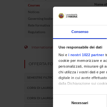
Name of 
Courses
Notices
Number 
Governing bodies
allocate
Rete formativa
Academi
Consenso
Regulations
Language
International Students
Uso responsabile dei dati
Site
Noi e
i nostri 1022 partner
t
Period
cookie per memorizzare e acce
OFFERTA FORMATIVA
personalizzati, misurare gli an
chi utilizza i vostri dati e pe
SEMESTRE FILTRO
digitale in cui avete effettua
dalla Dichiarazione sui cookie
CORSI DI LAUREA
Con il tuo consenso, vorrem
Selezione
CORSI DI LAUREA MAGISTRALE
raccogliere informazi
Necessari
del