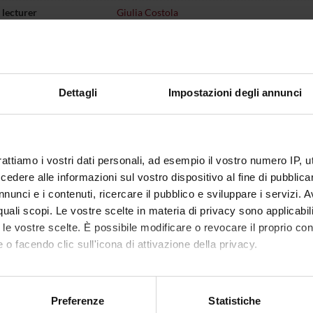
lecturer
Giulia Costola
of ECTS credits
1
d
c sector
NN -
-
Dettagli
Impostazioni degli annunci
 of instruction
Italian
VERONA
rattiamo i vostri dati personali, ad esempio il vostro numero IP, 
not yet allocated
dere alle informazioni sul vostro dispositivo al fine di pubblica
nunci e i contenuti, ricercare il pubblico e sviluppare i servizi. A
r quali scopi. Le vostre scelte in materia di privacy sono applicabi
to le vostre scelte. È possibile modificare o revocare il proprio 
 o facendo clic sull'icona di attivazione della privacy.
mo anche:
oni sulla tua posizione geografica, con un'approssimazione di qu
Preferenze
Statistiche