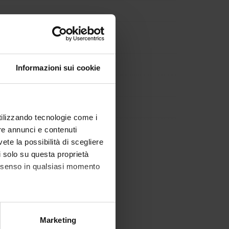
Informazioni sui cookie
utilizzando tecnologie come i
re annunci e contenuti
vete la possibilità di scegliere
li solo su questa proprietà
consenso in qualsiasi momento
alche metro,
Marketing