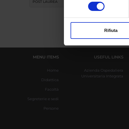
Identificare il tuo di
POST LAUREA
consenso
digitali).
Approfondisci come vengono el
modificare o ritirare il tuo 
Rifiuta
Utilizziamo i cookie per perso
nostro traffico. Condividiamo 
di analisi dei dati web, pubbl
che hanno raccolto dal tuo uti
MENU ITEMS
USEFUL LINKS
Home
Azienda Ospedaliera
Universitaria Integrata
Didattica
Facoltà
Segreterie e sedi
Persone