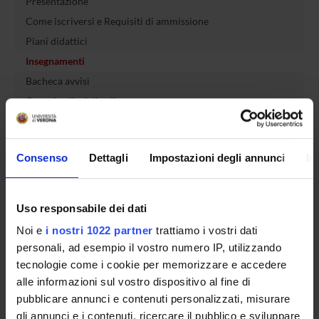
Presentazione
Come iscriversi e Requisiti di ammissione
Piani didattici
Insegnamenti
Bacheca avvisi
Organi collegiali e di governo
Rete formativa
Consenso
Dettagli
Impostazioni degli annunci
In
Servizio Studenti Internazionali
Uso responsabile dei dati
OFFERTA FORMATIVA
Noi e
i nostri 1022 partner
trattiamo i vostri dati
personali, ad esempio il vostro numero IP, utilizzando
SEMESTRE FILTRO
tecnologie come i cookie per memorizzare e accedere
alle informazioni sul vostro dispositivo al fine di
CORSI DI LAUREA
pubblicare annunci e contenuti personalizzati, misurare
gli annunci e i contenuti, ricercare il pubblico e sviluppare
CORSI DI LAUREA MAGISTRALE