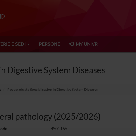
ERIE E SEDI
PERSONE
MY UNIVR
in Digestive System Diseases
s
Postgraduate Specialisation in Digestive System Diseases
ral pathology (2025/2026)
code
4S01165