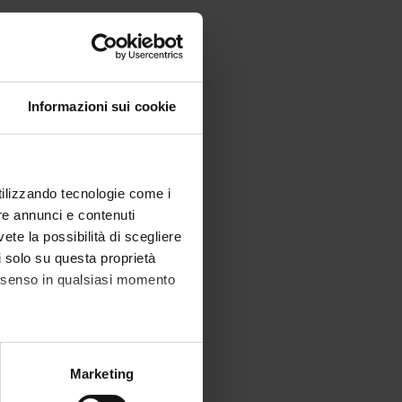
on in Internal Medicine
Informazioni sui cookie
utilizzando tecnologie come i
re annunci e contenuti
vete la possibilità di scegliere
li solo su questa proprietà
consenso in qualsiasi momento
alche metro,
Marketing
e specifiche (impronte