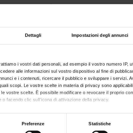
1
se is given by
General pathology
(2025/2026) - Postgraduate Specialisati
Dettagli
Impostazioni degli annunci
rattiamo i vostri dati personali, ad esempio il vostro numero IP, 
dere alle informazioni sul vostro dispositivo al fine di pubblica
nunci e i contenuti, ricercare il pubblico e sviluppare i servizi. A
r quali scopi. Le vostre scelte in materia di privacy sono applicabi
to le vostre scelte. È possibile modificare o revocare il proprio 
 o facendo clic sull'icona di attivazione della privacy.
mo anche:
oni sulla tua posizione geografica, con un'approssimazione di qu
Preferenze
Statistiche
spositivo, scansionandolo attivamente alla ricerca di caratteristich