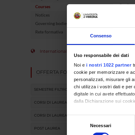
Credits
Courses
Notices
The cour
Governing bodies
Rete formativa
Consenso
International Students
Uso responsabile dei dati
Noi e
i nostri 1022 partner
t
OFFERTA FORMATIVA
cookie per memorizzare e acce
personalizzati, misurare gli an
chi utilizza i vostri dati e pe
SEMESTRE FILTRO
digitale in cui avete effettua
dalla Dichiarazione sui cookie
CORSI DI LAUREA
CORSI DI LAUREA MAGISTRALE
Con il tuo consenso, vorrem
Selezione
raccogliere informazi
Necessari
del
POST LAUREA
Identificare il tuo di
consenso