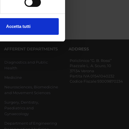
ezione dettagli
. Puoi
Accetta tutti
l media e per analizzare il
ostri partner che si occupano
azioni che hai fornito loro o
AFFERENT DEPARTMENTS
ADDRESS
Policlinico “G. B. Rossi”
Diagnostics and Public
Piazzale L. A. Scuro, 10
Health
37134 Verona
Partita IVA 01541040232
Medicine
Codice Fiscale:93009870234
Neurosciences, Biomedicine
and Movement Sciences
Surgery, Dentistry,
Paediatrics and
Gynaecology
Department of Engineering
for Innovation Medicine