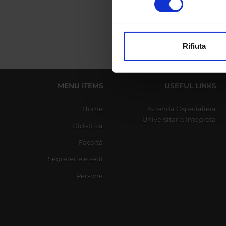
digitali).
Approfondisci come vengono el
modificare o ritirare il tuo 
Rifiuta
Utilizziamo i cookie per perso
nostro traffico. Condividiamo 
di analisi dei dati web, pubbl
MENU ITEMS
USEFUL LINKS
che hanno raccolto dal tuo uti
Home
Azienda Ospedaliera
Universitaria Integrata
Didattica
Facoltà
Segreterie e sedi
Persone