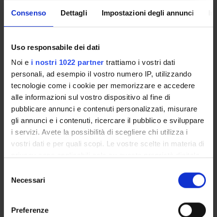
Enrolment Procedures and Admission Requirements
Consenso
Dettagli
Impostazioni degli annunci
In
Degree Programme
Courses
Notices
Uso responsabile dei dati
Governing bodies
Noi e
i nostri 1022 partner
trattiamo i vostri dati
Rete formativa
personali, ad esempio il vostro numero IP, utilizzando
tecnologie come i cookie per memorizzare e accedere
alle informazioni sul vostro dispositivo al fine di
International Students
pubblicare annunci e contenuti personalizzati, misurare
gli annunci e i contenuti, ricercare il pubblico e sviluppare
i servizi. Avete la possibilità di scegliere chi utilizza i
OFFERTA FORMATIVA
vostri dati e per quali scopi. Le vostre scelte in materia di
privacy sono applicabili solo su questa proprietà digitale
SEMESTRE FILTRO
in cui avete effettuato le vostre scelte. È possibile
Selezione
modificare o revocare il proprio consenso in qualsiasi
Necessari
del
CORSI DI LAUREA
momento dalla Dichiarazione sui cookie o facendo clic
consenso
sull'icona di attivazione della privacy.
CORSI DI LAUREA MAGISTRALE
Preferenze