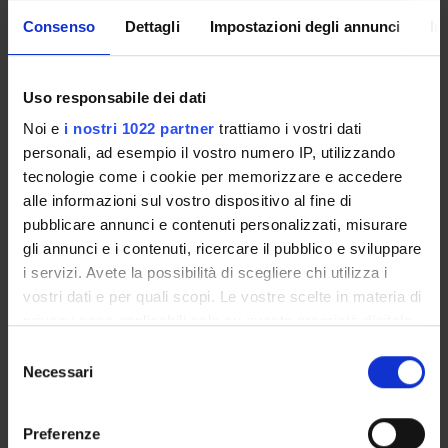
Enrolment Procedures and Admission Requirements
Consenso
Dettagli
Impostazioni degli annunci
In
Degree Programme
Courses
Notices
Uso responsabile dei dati
Governing bodies
Noi e
i nostri 1022 partner
trattiamo i vostri dati
Rete formativa
personali, ad esempio il vostro numero IP, utilizzando
tecnologie come i cookie per memorizzare e accedere
alle informazioni sul vostro dispositivo al fine di
International Students
pubblicare annunci e contenuti personalizzati, misurare
gli annunci e i contenuti, ricercare il pubblico e sviluppare
i servizi. Avete la possibilità di scegliere chi utilizza i
OFFERTA FORMATIVA
vostri dati e per quali scopi. Le vostre scelte in materia di
privacy sono applicabili solo su questa proprietà digitale
SEMESTRE FILTRO
in cui avete effettuato le vostre scelte. È possibile
Selezione
modificare o revocare il proprio consenso in qualsiasi
Necessari
del
CORSI DI LAUREA
momento dalla Dichiarazione sui cookie o facendo clic
consenso
sull'icona di attivazione della privacy.
CORSI DI LAUREA MAGISTRALE
Preferenze