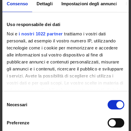
Consenso
Dettagli
Impostazioni degli annunci
In
SEMESTRE FILTRO
Uso responsabile dei dati
CORSI DI LAUREA
Noi e
i nostri 1022 partner
trattiamo i vostri dati
personali, ad esempio il vostro numero IP, utilizzando
CORSI DI LAUREA MAGISTRALE
tecnologie come i cookie per memorizzare e accedere
POST LAUREA
alle informazioni sul vostro dispositivo al fine di
pubblicare annunci e contenuti personalizzati, misurare
gli annunci e i contenuti, ricercare il pubblico e sviluppare
i servizi. Avete la possibilità di scegliere chi utilizza i
Postgraduate Specialisation in
vostri dati e per quali scopi. Le vostre scelte in materia di
privacy sono applicabili solo su questa proprietà digitale
General Surgery
in cui avete effettuato le vostre scelte. È possibile
Selezione
modificare o revocare il proprio consenso in qualsiasi
Necessari
del
medical Oncology (2025/2026)
momento dalla Dichiarazione sui cookie o facendo clic
consenso
sull'icona di attivazione della privacy.
Course code
Preferenze
4S02615