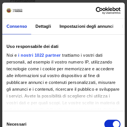
Presentazione
Come iscriversi e Requisiti di ammissione
Piani didattici
Insegnamenti
Consenso
Dettagli
Impostazioni degli annunci
In
Bacheca avvisi
Organi collegiali e di governo
Uso responsabile dei dati
Rete formativa
Noi e
i nostri 1022 partner
trattiamo i vostri dati
personali, ad esempio il vostro numero IP, utilizzando
Servizio Studenti Internazionali
tecnologie come i cookie per memorizzare e accedere
alle informazioni sul vostro dispositivo al fine di
pubblicare annunci e contenuti personalizzati, misurare
OFFERTA FORMATIVA
gli annunci e i contenuti, ricercare il pubblico e sviluppare
i servizi. Avete la possibilità di scegliere chi utilizza i
SEMESTRE FILTRO
vostri dati e per quali scopi. Le vostre scelte in materia di
privacy sono applicabili solo su questa proprietà digitale
CORSI DI LAUREA
in cui avete effettuato le vostre scelte. È possibile
Selezione
modificare o revocare il proprio consenso in qualsiasi
Necessari
del
CORSI DI LAUREA MAGISTRALE