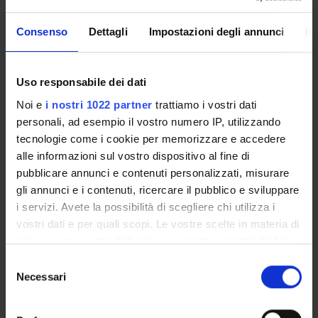
Presentazione
Consenso
Dettagli
Impostazioni degli annunci
In
Come iscriversi e Requisiti di ammissione
Piani didattici
Insegnamenti
Uso responsabile dei dati
Bacheca avvisi
Noi e
i nostri 1022 partner
trattiamo i vostri dati
Organi collegiali e di governo
personali, ad esempio il vostro numero IP, utilizzando
Rete formativa
tecnologie come i cookie per memorizzare e accedere
alle informazioni sul vostro dispositivo al fine di
pubblicare annunci e contenuti personalizzati, misurare
Servizio Studenti Internazionali
gli annunci e i contenuti, ricercare il pubblico e sviluppare
i servizi. Avete la possibilità di scegliere chi utilizza i
vostri dati e per quali scopi. Le vostre scelte in materia di
OFFERTA FORMATIVA
privacy sono applicabili solo su questa proprietà digitale
in cui avete effettuato le vostre scelte. È possibile
Selezione
SEMESTRE FILTRO
modificare o revocare il proprio consenso in qualsiasi
Necessari
del
momento dalla Dichiarazione sui cookie o facendo clic
consenso
CORSI DI LAUREA
sull'icona di attivazione della privacy.