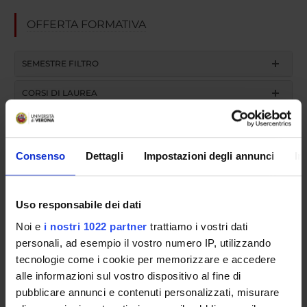
OFFERTA FORMATIVA
SEMESTRE FILTRO
CORSI DI LAUREA
CORSI DI LAUREA MAGISTRALE
POST LAUREA
Consenso
Dettagli
Impostazioni degli annunci
In
Uso responsabile dei dati
Scuola di Specializzazione in
Noi e
i nostri 1022 partner
trattiamo i vostri dati
Anatomia Patologica (D.I.
personali, ad esempio il vostro numero IP, utilizzando
tecnologie come i cookie per memorizzare e accedere
68/2015)
alle informazioni sul vostro dispositivo al fine di
pubblicare annunci e contenuti personalizzati, misurare