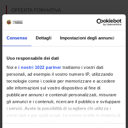
OFFERTA FORMATIVA
SEMESTRE FILTRO
Consenso
Dettagli
Impostazioni degli annunci
In
CORSI DI LAUREA
CORSI DI LAUREA MAGISTRALE
Uso responsabile dei dati
POST LAUREA
Noi e
i nostri 1022 partner
trattiamo i vostri dati
personali, ad esempio il vostro numero IP, utilizzando
tecnologie come i cookie per memorizzare e accedere
Scuola di Specializzazione in
alle informazioni sul vostro dispositivo al fine di
pubblicare annunci e contenuti personalizzati, misurare
Anatomia Patologica (D.I.
gli annunci e i contenuti, ricercare il pubblico e sviluppare
i servizi. Avete la possibilità di scegliere chi utilizza i
68/2015)
vostri dati e per quali scopi. Le vostre scelte in materia di
privacy sono applicabili solo su questa proprietà digitale