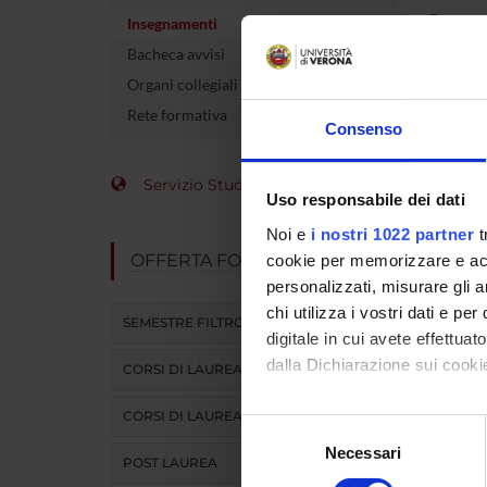
Docente
Insegnamenti
Bacheca avvisi
crediti
Organi collegiali e di governo
Settore 
Rete formativa
Consenso
Lingua d
Servizio Studenti Internazionali
Uso responsabile dei dati
Sede
Noi e
i nostri 1022 partner
t
Periodo
OFFERTA FORMATIVA
cookie per memorizzare e acce
personalizzati, misurare gli an
Per visu
chi utilizza i vostri dati e pe
SEMESTRE FILTRO
digitale in cui avete effettua
TES
dalla Dichiarazione sui cookie
CORSI DI LAUREA
CORSI DI LAUREA MAGISTRALE
Con il tuo consenso, vorrem
Ve
Selezione
raccogliere informazi
Necessari
del
POST LAUREA
Identificare il tuo di
consenso