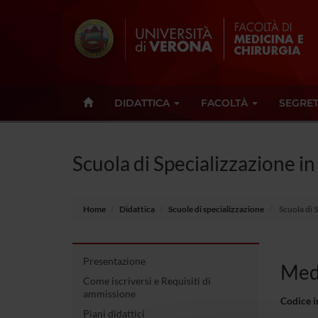
DIDATTICA
FACOLTÀ
SEGRET
Scuola di Specializzazione in
Home
Didattica
Scuole di specializzazione
Scuola di S
Presentazione
Medi
Come iscriversi e Requisiti di
ammissione
Codice 
Piani didattici