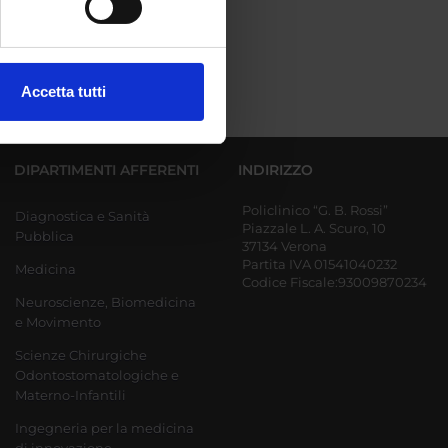
ezione dettagli
. Puoi
Accetta tutti
l media e per analizzare il
ostri partner che si occupano
azioni che hai fornito loro o
DIPARTIMENTI AFFERENTI
INDIRIZZO
Policlinico “G. B. Rossi”
Diagnostica e Sanità
Piazzale L. A. Scuro, 10
Pubblica
37134 Verona
Partita IVA 01541040232
Medicina
Codice Fiscale:93009870234
Neuroscienze, Biomedicina
e Movimento
Scienze Chirurgiche
Odontostomatologiche e
Materno-Infantili
Ingegneria per la medicina
di innovazione