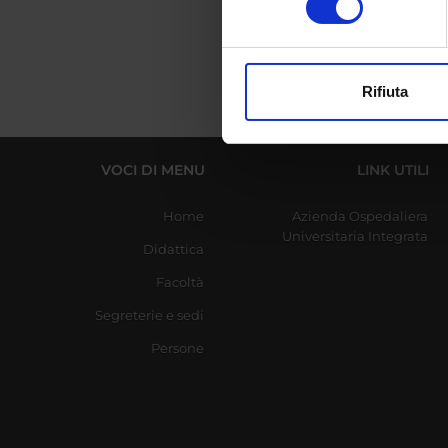
digitali).
Approfondisci come vengono el
modificare o ritirare il tuo 
Rifiuta
Utilizziamo i cookie per perso
nostro traffico. Condividiamo 
di analisi dei dati web, pubbl
VOCI DI MENU
LINK UTILI
che hanno raccolto dal tuo uti
Home
Azienda Ospedaliera
Universitaria Integrata
Didattica
Facoltà
Segreterie e sedi
Persone