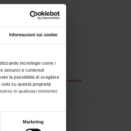
VA
Informazioni sui cookie
utilizzando tecnologie come i
re annunci e contenuti
vete la possibilità di scegliere
consultare
organizzazione dell'insegnamento
li solo su questa proprietà
consenso in qualsiasi momento
alche metro,
Marketing
e specifiche (impronte