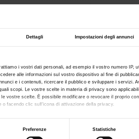
non ancora assegnato
37
disciplinare
MED/34 - MEDICINA FISICA E RIABILITATI
Dettagli
Impostazioni degli annunci
i erogazione
Italiano
VERONA
rattiamo i vostri dati personali, ad esempio il vostro numero IP, 
non ancora assegnato
dere alle informazioni sul vostro dispositivo al fine di pubblica
nunci e i contenuti, ricercare il pubblico e sviluppare i servizi. A
alizzare la struttura dell'insegnamento a cui questo modulo appartiene, 
r quali scopi. Le vostre scelte in materia di privacy sono applicabi
to le vostre scelte. È possibile modificare o revocare il proprio 
TI DI RIFERIMENTO
 o facendo clic sull'icona di attivazione della privacy.
mo anche:
di la bibliografia dell'insegnamento
oni sulla tua posizione geografica, con un'approssimazione di qu
Preferenze
Statistiche
spositivo, scansionandolo attivamente alla ricerca di caratteristich