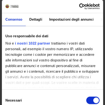
Enrolment Procedures and Admission Requirements
Degree Programme
Courses
Consenso
Dettagli
Impostazioni degli annunci
In
Notices
Governing bodies
Rete formativa
Uso responsabile dei dati
Noi e
i nostri 1022 partner
trattiamo i vostri dati
personali, ad esempio il vostro numero IP, utilizzando
International Students
tecnologie come i cookie per memorizzare e accedere
alle informazioni sul vostro dispositivo al fine di
pubblicare annunci e contenuti personalizzati, misurare
OFFERTA FORMATIVA
gli annunci e i contenuti, ricercare il pubblico e sviluppare
i servizi. Avete la possibilità di scegliere chi utilizza i
SEMESTRE FILTRO
vostri dati e per quali scopi. Le vostre scelte in materia di
privacy sono applicabili solo su questa proprietà digitale
CORSI DI LAUREA
in cui avete effettuato le vostre scelte. È possibile
Selezione
modificare o revocare il proprio consenso in qualsiasi
CORSI DI LAUREA MAGISTRALE
Necessari
del