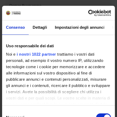
Degree Programme
Courses
Notices
Governing bodies
Consenso
Dettagli
Impostazioni degli annunci
In
Rete formativa
Uso responsabile dei dati
International Students
Noi e
i nostri 1022 partner
trattiamo i vostri dati
personali, ad esempio il vostro numero IP, utilizzando
tecnologie come i cookie per memorizzare e accedere
OFFERTA FORMATIVA
alle informazioni sul vostro dispositivo al fine di
pubblicare annunci e contenuti personalizzati, misurare
SEMESTRE FILTRO
gli annunci e i contenuti, ricercare il pubblico e sviluppare
i servizi. Avete la possibilità di scegliere chi utilizza i
CORSI DI LAUREA
vostri dati e per quali scopi. Le vostre scelte in materia di
privacy sono applicabili solo su questa proprietà digitale
CORSI DI LAUREA MAGISTRALE
in cui avete effettuato le vostre scelte. È possibile
Selezione
modificare o revocare il proprio consenso in qualsiasi