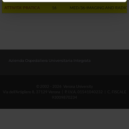
informazioni sul modo in cui utilizzi il nostro sito con i
ATTIVITA' PRATICA
16
MED/36-IMAGING AND RADIO
nostri partner che si occupano di analisi dei dati web,
pubblicità e social media, i quali potrebbero combinarle
con altre informazioni che hai fornito loro o che hanno
raccolto dal tuo utilizzo dei loro servizi.
Azienda Ospedaliera Universitaria Integrata
© 2002 - 2026 Verona University
Via dell'Artigliere 8, 37129 Verona | P. I.V.A. 01541040232 | C. FISCALE
93009870234