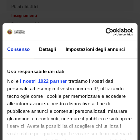
Piani didattici
Insegnamenti
Bacheca avvisi
Organi collegiali e di governo
Rete formativa
Consenso
Dettagli
Impostazioni degli annunci
In
Servizio Studenti Internazionali
Uso responsabile dei dati
Noi e
i nostri 1022 partner
trattiamo i vostri dati
OFFERTA FORMATIVA
personali, ad esempio il vostro numero IP, utilizzando
tecnologie come i cookie per memorizzare e accedere
SEMESTRE FILTRO
alle informazioni sul vostro dispositivo al fine di
pubblicare annunci e contenuti personalizzati, misurare
CORSI DI LAUREA
gli annunci e i contenuti, ricercare il pubblico e sviluppare
i servizi. Avete la possibilità di scegliere chi utilizza i
CORSI DI LAUREA MAGISTRALE
vostri dati e per quali scopi. Le vostre scelte in materia di