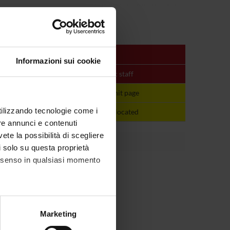
Informazioni sui cookie
Period
Academic staff
See the unit page
See the unit page
utilizzando tecnologie come i
not yet allocated
not yet allocated
re annunci e contenuti
vete la possibilità di scegliere
li solo su questa proprietà
consenso in qualsiasi momento
alche metro,
Marketing
e specifiche (impronte