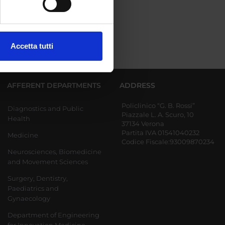
ezione dettagli
. Puoi
Accetta tutti
l media e per analizzare il
ostri partner che si occupano
azioni che hai fornito loro o
AFFERENT DEPARTMENTS
ADDRESS
Policlinico “G. B. Rossi”
Diagnostics and Public
Piazzale L. A. Scuro, 10
Health
37134 Verona
Partita IVA 01541040232
Medicine
Codice Fiscale:93009870234
Neurosciences, Biomedicine
and Movement Sciences
Surgery, Dentistry,
Paediatrics and
Gynaecology
Department of Engineering
for Innovation Medicine