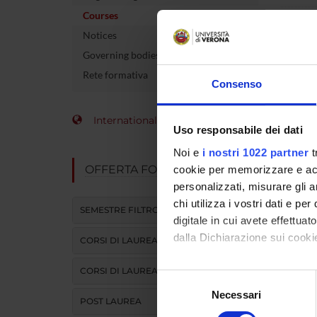
Courses
Credits
Notices
Governing bodies
Rete formativa
Teaching 
Consenso
Unit
International Students
DIDATTI
Uso responsabile dei dati
Noi e
i nostri 1022 partner
t
ATTIVITA
OFFERTA FORMATIVA
cookie per memorizzare e acce
personalizzati, misurare gli an
REFE
chi utilizza i vostri dati e pe
SEMESTRE FILTRO
digitale in cui avete effettua
See t
dalla Dichiarazione sui cookie
CORSI DI LAUREA
CORSI DI LAUREA MAGISTRALE
Con il tuo consenso, vorrem
Selezione
raccogliere informazi
Necessari
del
POST LAUREA
Identificare il tuo di
consenso