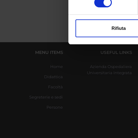
digitali).
Approfondisci come vengono el
modificare o ritirare il tuo 
Rifiuta
Utilizziamo i cookie per perso
nostro traffico. Condividiamo 
di analisi dei dati web, pubbl
MENU ITEMS
USEFUL LINKS
che hanno raccolto dal tuo uti
Home
Azienda Ospedaliera
Universitaria Integrata
Didattica
Facoltà
Segreterie e sedi
Persone