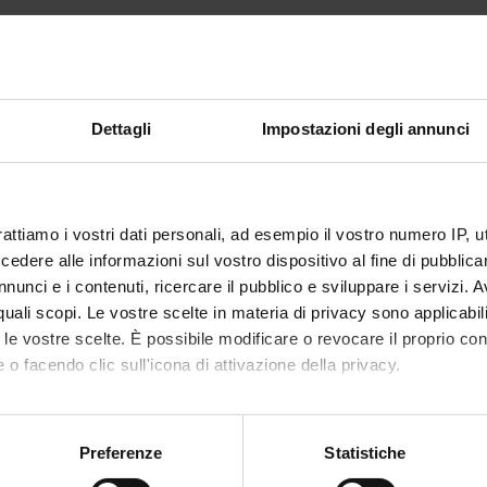
30
is organised as follows:
Dettagli
Impostazioni degli annunci
Credits
Academic sector
CA FRONTALE
6
MED/25-PSYCHIATRY
rattiamo i vostri dati personali, ad esempio il vostro numero IP, 
' PRATICA
24
MED/25-PSYCHIATRY
dere alle informazioni sul vostro dispositivo al fine di pubblica
nunci e i contenuti, ricercare il pubblico e sviluppare i servizi. A
RENCE BOOKS
r quali scopi. Le vostre scelte in materia di privacy sono applicabi
to le vostre scelte. È possibile modificare o revocare il proprio 
he teaching bibliography
 o facendo clic sull'icona di attivazione della privacy.
mo anche:
oni sulla tua posizione geografica, con un'approssimazione di qu
Preferenze
Statistiche
spositivo, scansionandolo attivamente alla ricerca di caratteristich