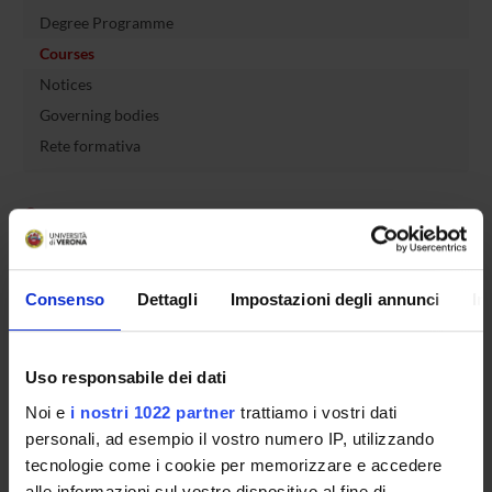
Degree Programme
Courses
Notices
Governing bodies
Rete formativa
International Students
OFFERTA FORMATIVA
Consenso
Dettagli
Impostazioni degli annunci
In
SEMESTRE FILTRO
Uso responsabile dei dati
CORSI DI LAUREA
Noi e
i nostri 1022 partner
trattiamo i vostri dati
personali, ad esempio il vostro numero IP, utilizzando
CORSI DI LAUREA MAGISTRALE
tecnologie come i cookie per memorizzare e accedere
alle informazioni sul vostro dispositivo al fine di