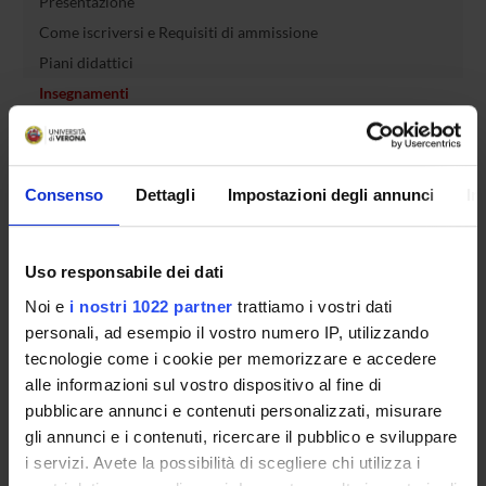
Presentazione
Come iscriversi e Requisiti di ammissione
Piani didattici
Insegnamenti
Bacheca avvisi
Organi collegiali e di governo
Rete formativa
Consenso
Dettagli
Impostazioni degli annunci
In
Regolamenti
Uso responsabile dei dati
Servizio Studenti Internazionali
Noi e
i nostri 1022 partner
trattiamo i vostri dati
personali, ad esempio il vostro numero IP, utilizzando
tecnologie come i cookie per memorizzare e accedere
OFFERTA FORMATIVA
alle informazioni sul vostro dispositivo al fine di
pubblicare annunci e contenuti personalizzati, misurare
SEMESTRE FILTRO
gli annunci e i contenuti, ricercare il pubblico e sviluppare
i servizi. Avete la possibilità di scegliere chi utilizza i
CORSI DI LAUREA