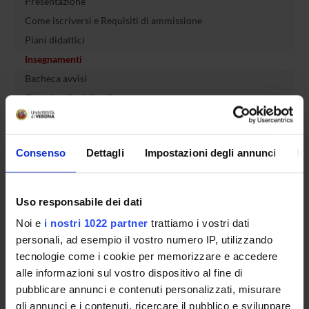
Presentazione
Come iscriversi e Requisiti di ammissione
Piani didattici
Insegnamenti
Bacheca avvisi
Organi collegiali e di governo
Rete formativa
Consenso
Dettagli
Impostazioni degli annunci
In
Servizio Studenti Internazionali
Uso responsabile dei dati
OFFERTA FORMATIVA
Noi e
i nostri 1022 partner
trattiamo i vostri dati
personali, ad esempio il vostro numero IP, utilizzando
SEMESTRE FILTRO
tecnologie come i cookie per memorizzare e accedere
alle informazioni sul vostro dispositivo al fine di
CORSI DI LAUREA
pubblicare annunci e contenuti personalizzati, misurare
gli annunci e i contenuti, ricercare il pubblico e sviluppare
CORSI DI LAUREA MAGISTRALE