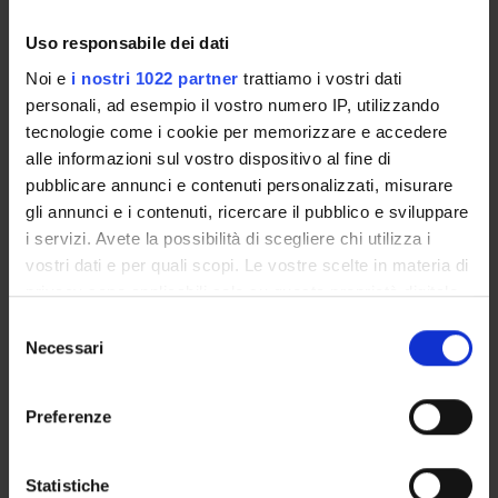
Enrolment Procedures and Admission Requirements
Degree Programme
Uso responsabile dei dati
Courses
Noi e
i nostri 1022 partner
trattiamo i vostri dati
Notices
personali, ad esempio il vostro numero IP, utilizzando
tecnologie come i cookie per memorizzare e accedere
Governing bodies
alle informazioni sul vostro dispositivo al fine di
Rete formativa
pubblicare annunci e contenuti personalizzati, misurare
gli annunci e i contenuti, ricercare il pubblico e sviluppare
International Students
i servizi. Avete la possibilità di scegliere chi utilizza i
vostri dati e per quali scopi. Le vostre scelte in materia di
privacy sono applicabili solo su questa proprietà digitale
OFFERTA FORMATIVA
in cui avete effettuato le vostre scelte. È possibile
Selezione
modificare o revocare il proprio consenso in qualsiasi
Necessari
del
momento dalla Dichiarazione sui cookie o facendo clic
consenso
SEMESTRE FILTRO
sull'icona di attivazione della privacy.
Preferenze
CORSI DI LAUREA
Con il tuo consenso, vorremmo anche:
CORSI DI LAUREA MAGISTRALE
raccogliere informazioni sulla tua posizione
Statistiche