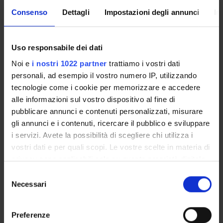
Consenso
Dettagli
Impostazioni degli annunci
In
Presentazione
Come iscriversi e Requisiti di ammissione
Piani didattici
Uso responsabile dei dati
Insegnamenti
Noi e
i nostri 1022 partner
trattiamo i vostri dati
Bacheca avvisi
personali, ad esempio il vostro numero IP, utilizzando
tecnologie come i cookie per memorizzare e accedere
Organi collegiali e di governo
alle informazioni sul vostro dispositivo al fine di
Rete formativa
pubblicare annunci e contenuti personalizzati, misurare
gli annunci e i contenuti, ricercare il pubblico e sviluppare
Servizio Studenti Internazionali
i servizi. Avete la possibilità di scegliere chi utilizza i
vostri dati e per quali scopi. Le vostre scelte in materia di
privacy sono applicabili solo su questa proprietà digitale
OFFERTA FORMATIVA
in cui avete effettuato le vostre scelte. È possibile
Selezione
modificare o revocare il proprio consenso in qualsiasi
Necessari
del
momento dalla Dichiarazione sui cookie o facendo clic
SEMESTRE FILTRO
consenso
sull'icona di attivazione della privacy.
Preferenze
CORSI DI LAUREA