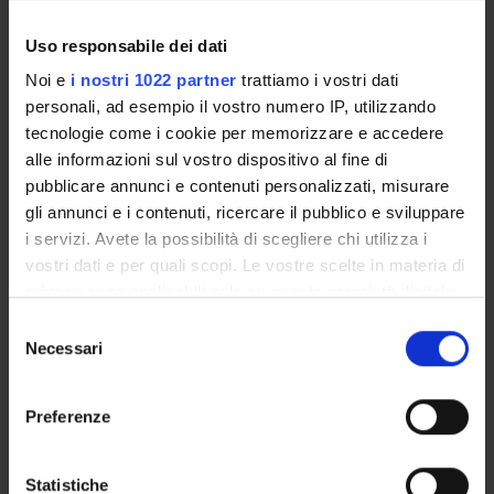
BIO/09 - FISIOLOGIA
Uso responsabile dei dati
Lingua di erogazione
Italiano
Noi e
i nostri 1022 partner
trattiamo i vostri dati
personali, ad esempio il vostro numero IP, utilizzando
Sede
tecnologie come i cookie per memorizzare e accedere
VERONA
alle informazioni sul vostro dispositivo al fine di
Periodo
pubblicare annunci e contenuti personalizzati, misurare
non ancora assegnato
gli annunci e i contenuti, ricercare il pubblico e sviluppare
Per visualizzare la struttura dell'insegnamento a cui questo
i servizi. Avete la possibilità di scegliere chi utilizza i
modulo appartiene, consultare
organizzazione
vostri dati e per quali scopi. Le vostre scelte in materia di
dell'insegnamento
privacy sono applicabili solo su questa proprietà digitale
in cui avete effettuato le vostre scelte. È possibile
Selezione
modificare o revocare il proprio consenso in qualsiasi
Necessari
del
momento dalla Dichiarazione sui cookie o facendo clic
Programma
consenso
sull'icona di attivazione della privacy.
Preferenze
Energetica muscolare
Con il tuo consenso, vorremmo anche:
1. Il metabolismo ossidativo
2. Consumo di ossigeno allo stato stazionario e massimo consumo
raccogliere informazioni sulla tua posizione
Statistiche