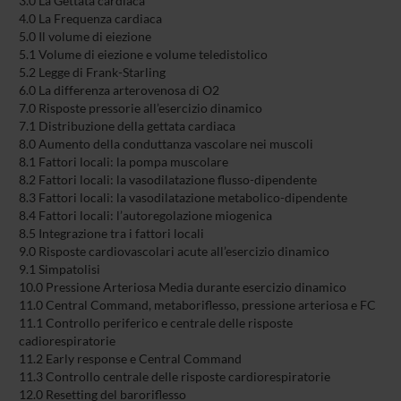
3.0 La Gettata cardiaca
4.0 La Frequenza cardiaca
5.0 Il volume di eiezione
5.1 Volume di eiezione e volume teledistolico
5.2 Legge di Frank-Starling
6.0 La differenza arterovenosa di O2
7.0 Risposte pressorie all’esercizio dinamico
7.1 Distribuzione della gettata cardiaca
8.0 Aumento della conduttanza vascolare nei muscoli
8.1 Fattori locali: la pompa muscolare
8.2 Fattori locali: la vasodilatazione flusso-dipendente
8.3 Fattori locali: la vasodilatazione metabolico-dipendente
8.4 Fattori locali: l’autoregolazione miogenica
8.5 Integrazione tra i fattori locali
9.0 Risposte cardiovascolari acute all’esercizio dinamico
9.1 Simpatolisi
10.0 Pressione Arteriosa Media durante esercizio dinamico
11.0 Central Command, metaboriflesso, pressione arteriosa e FC
11.1 Controllo periferico e centrale delle risposte
cadiorespiratorie
11.2 Early response e Central Command
11.3 Controllo centrale delle risposte cardiorespiratorie
12.0 Resetting del baroriflesso