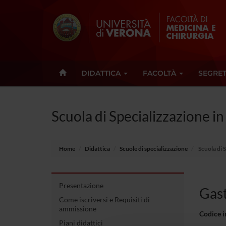
DIDATTICA
FACOLTÀ
SEGRET
Scuola di Specializzazione in
Home
Didattica
Scuole di specializzazione
Scuola di 
Presentazione
Gast
Come iscriversi e Requisiti di
ammissione
Codice 
Piani didattici