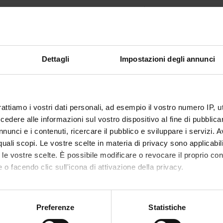
non ancora assegnato
32
disciplinare
MED/12 - GASTROENTEROLOGIA
Dettagli
Impostazioni degli annunci
i erogazione
Italiano
VERONA
rattiamo i vostri dati personali, ad esempio il vostro numero IP, 
non ancora assegnato
dere alle informazioni sul vostro dispositivo al fine di pubblica
nunci e i contenuti, ricercare il pubblico e sviluppare i servizi. A
alizzare la struttura dell'insegnamento a cui questo modulo appartiene, 
r quali scopi. Le vostre scelte in materia di privacy sono applicabi
to le vostre scelte. È possibile modificare o revocare il proprio 
TI DI RIFERIMENTO
 o facendo clic sull'icona di attivazione della privacy.
mo anche:
di la bibliografia dell'insegnamento
oni sulla tua posizione geografica, con un'approssimazione di qu
Preferenze
Statistiche
spositivo, scansionandolo attivamente alla ricerca di caratteristich