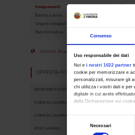
Docente
Insegnamenti
Bacheca avvisi
crediti
Organi collegiali e di governo
Settore 
Rete formativa
Consenso
Lingua d
Servizio Studenti Internazionali
Uso responsabile dei dati
Sede
Noi e
i nostri 1022 partner
t
Periodo
OFFERTA FORMATIVA
cookie per memorizzare e acce
personalizzati, misurare gli an
Per visu
chi utilizza i vostri dati e pe
SEMESTRE FILTRO
digitale in cui avete effettua
TES
dalla Dichiarazione sui cookie
CORSI DI LAUREA
CORSI DI LAUREA MAGISTRALE
Con il tuo consenso, vorrem
Ve
Selezione
raccogliere informazi
Necessari
del
POST LAUREA
Identificare il tuo di
consenso