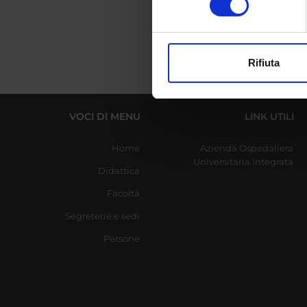
digitali).
Approfondisci come vengono el
modificare o ritirare il tuo 
Rifiuta
Utilizziamo i cookie per perso
nostro traffico. Condividiamo 
di analisi dei dati web, pubbl
VOCI DI MENU
LINK UTILI
che hanno raccolto dal tuo uti
Home
Azienda Ospedaliera
Universitaria Integrata
Didattica
Facoltà
Segreterie e sedi
Persone