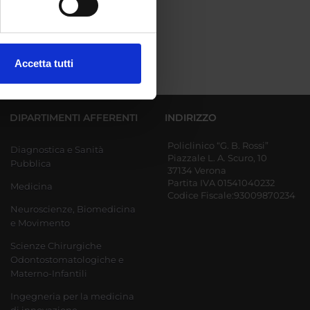
ezione dettagli
. Puoi
Accetta tutti
l media e per analizzare il
ostri partner che si occupano
azioni che hai fornito loro o
DIPARTIMENTI AFFERENTI
INDIRIZZO
Policlinico “G. B. Rossi”
Diagnostica e Sanità
Piazzale L. A. Scuro, 10
Pubblica
37134 Verona
Partita IVA 01541040232
Medicina
Codice Fiscale:93009870234
Neuroscienze, Biomedicina
e Movimento
Scienze Chirurgiche
Odontostomatologiche e
Materno-Infantili
Ingegneria per la medicina
di innovazione