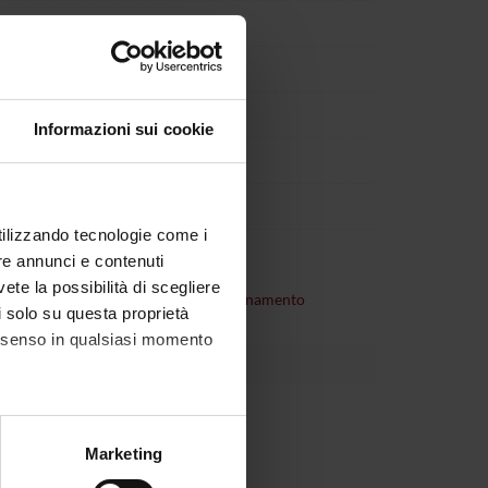
Informazioni sui cookie
utilizzando tecnologie come i
re annunci e contenuti
vete la possibilità di scegliere
consultare
organizzazione dell'insegnamento
li solo su questa proprietà
consenso in qualsiasi momento
alche metro,
Marketing
e specifiche (impronte