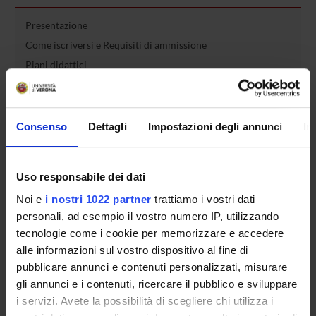
Presentazione
Come iscriversi e Requisiti di ammissione
Piani didattici
Insegnamenti
Bacheca avvisi
Organi collegiali e di governo
Consenso
Dettagli
Impostazioni degli annunci
In
Rete formativa
Uso responsabile dei dati
Servizio Studenti Internazionali
Noi e
i nostri 1022 partner
trattiamo i vostri dati
personali, ad esempio il vostro numero IP, utilizzando
tecnologie come i cookie per memorizzare e accedere
OFFERTA FORMATIVA
alle informazioni sul vostro dispositivo al fine di
pubblicare annunci e contenuti personalizzati, misurare
SEMESTRE FILTRO
gli annunci e i contenuti, ricercare il pubblico e sviluppare
i servizi. Avete la possibilità di scegliere chi utilizza i
CORSI DI LAUREA