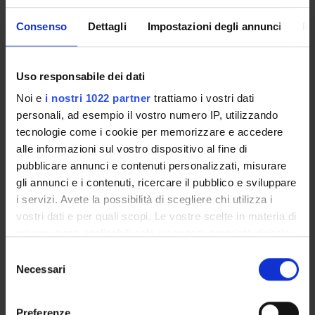
Attività
Crediti
Perio
Consenso
Dettagli
Impostazioni degli annunci
In
FRULLONI 2
0,5
non a
DE PRETIS 2
1
non a
Uso responsabile dei dati
CICCOCIOPPO 2
0,5
non a
Noi e
i nostri 1022 partner
trattiamo i vostri dati
Fegato: epatiti virali 2
0,5
non a
personali, ad esempio il vostro numero IP, utilizzando
tecnologie come i cookie per memorizzare e accedere
Fegato: epatiti e cirrosi 2
0,5
non a
alle informazioni sul vostro dispositivo al fine di
Pancreas 2
1
non a
pubblicare annunci e contenuti personalizzati, misurare
gli annunci e i contenuti, ricercare il pubblico e sviluppare
Stomaco 2
0,5
non a
i servizi. Avete la possibilità di scegliere chi utilizza i
Esofago 2
0,5
non a
vostri dati e per quali scopi. Le vostre scelte in materia di
privacy sono applicabili solo su questa proprietà digitale
Tubo digerente 2
0,5
non a
in cui avete effettuato le vostre scelte. È possibile
Selezione
Colon Corso Base 2
0,5
non a
modificare o revocare il proprio consenso in qualsiasi
Necessari
del
momento dalla Dichiarazione sui cookie o facendo clic
consenso
Colon Corso Base Avanzato 2
0,5
non a
sull'icona di attivazione della privacy.
Preferenze