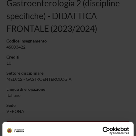
Gastroenterologia 2 (discipline
specifiche) - DIDATTICA
FRONTALE (2023/2024)
Codice insegnamento
4S003422
Crediti
10
Settore disciplinare
MED/12 - GASTROENTEROLOGIA
Lingua di erogazione
Italiano
Sede
VERONA
L'insegnamento è organizzato come segue: