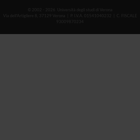
© 2002 - 2026 Università degli studi di Verona
Via dell'Artigliere 8, 37129 Verona | P. I.V.A. 01541040232 | C. FISCALE
93009870234