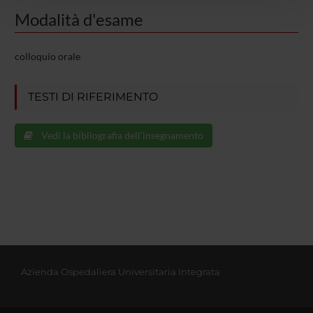
con altre informazioni che hai fornito loro o che hanno
Modalità d'esame
raccolto dal tuo utilizzo dei loro servizi.
colloquio orale
TESTI DI RIFERIMENTO
Vedi la bibliografia dell'insegnamento
Azienda Ospedaliera Universitaria Integrata