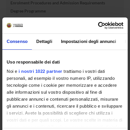
Enrolment Procedures and Admission Requirements
Degree Programme
Courses
Notices
Governing bodies
Consenso
Dettagli
Impostazioni degli annunci
In
Rete formativa
International Students
Uso responsabile dei dati
Noi e
i nostri 1022 partner
trattiamo i vostri dati
personali, ad esempio il vostro numero IP, utilizzando
OFFERTA FORMATIVA
tecnologie come i cookie per memorizzare e accedere
alle informazioni sul vostro dispositivo al fine di
SEMESTRE FILTRO
pubblicare annunci e contenuti personalizzati, misurare
gli annunci e i contenuti, ricercare il pubblico e sviluppare
CORSI DI LAUREA
i servizi. Avete la possibilità di scegliere chi utilizza i
vostri dati e per quali scopi. Le vostre scelte in materia di
CORSI DI LAUREA MAGISTRALE
privacy sono applicabili solo su questa proprietà digitale