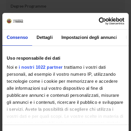
Degree Programme
Courses
Notices
Governing bodies
Consenso
Dettagli
Impostazioni degli annunci
In
Rete formativa
International Students
Uso responsabile dei dati
Noi e
i nostri 1022 partner
trattiamo i vostri dati
personali, ad esempio il vostro numero IP, utilizzando
OFFERTA FORMATIVA
tecnologie come i cookie per memorizzare e accedere
alle informazioni sul vostro dispositivo al fine di
SEMESTRE FILTRO
pubblicare annunci e contenuti personalizzati, misurare
gli annunci e i contenuti, ricercare il pubblico e sviluppare
CORSI DI LAUREA
i servizi. Avete la possibilità di scegliere chi utilizza i
vostri dati e per quali scopi. Le vostre scelte in materia di
CORSI DI LAUREA MAGISTRALE
privacy sono applicabili solo su questa proprietà digitale
in cui avete effettuato le vostre scelte. È possibile