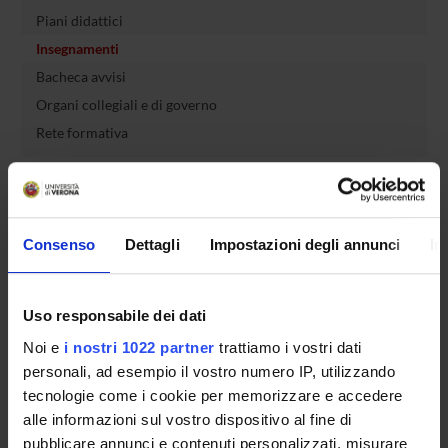
Piani didattici
Insegnamenti
Bacheca avvisi
Organi collegiali e di governo
Rete formativa
Servizio Studenti Internazionali
Consenso
Dettagli
Impostazioni degli annunci
In
OFFERTA FORMATIVA
Uso responsabile dei dati
SEMESTRE FILTRO
Noi e
i nostri 1022 partner
trattiamo i vostri dati
CORSI DI LAUREA
personali, ad esempio il vostro numero IP, utilizzando
tecnologie come i cookie per memorizzare e accedere
CORSI DI LAUREA MAGISTRALE
alle informazioni sul vostro dispositivo al fine di
pubblicare annunci e contenuti personalizzati, misurare