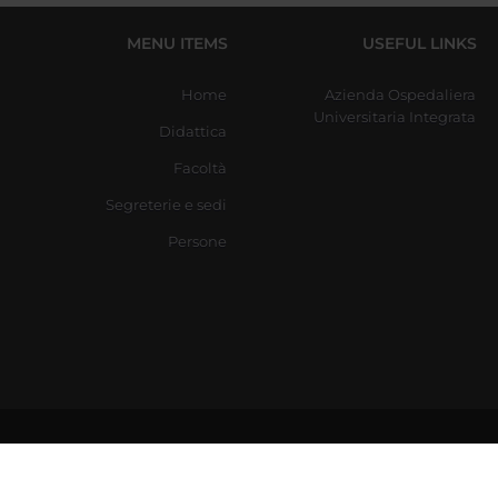
MENU ITEMS
USEFUL LINKS
Home
Azienda Ospedaliera
Universitaria Integrata
Didattica
Facoltà
Segreterie e sedi
Persone
Via d