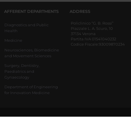
AFFERENT DEPARTMENTS
ADDRESS
Policlinico “G. B. Rossi”
Diagnostics and Public
Piazzale L. A. Scuro, 10
Health
37134 Verona
Partita IVA 01541040232
Medicine
Codice Fiscale:93009870234
Neurosciences, Biomedicine
and Movement Sciences
Surgery, Dentistry,
Paediatrics and
Gynaecology
Department of Engineering
for Innovation Medicine
870234