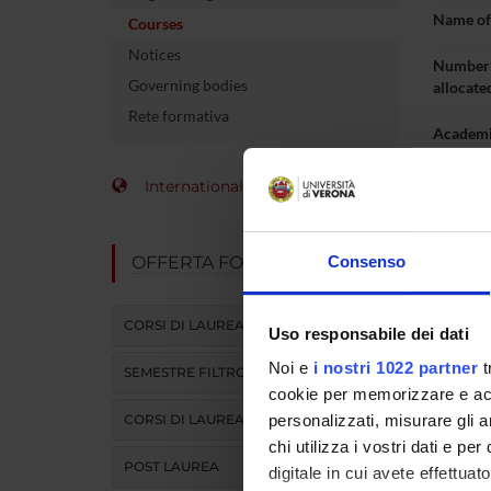
Name of 
Courses
Notices
Number 
Governing bodies
allocate
Rete formativa
Academi
Language
International Students
Site
OFFERTA FORMATIVA
Consenso
Period
Lear
CORSI DI LAUREA
Uso responsabile dei dati
Noi e
i nostri 1022 partner
t
SEMESTRE FILTRO
In-depth
cookie per memorizzare e acce
antibioti
CORSI DI LAUREA MAGISTRALE
personalizzati, misurare gli an
chi utilizza i vostri dati e pe
POST LAUREA
digitale in cui avete effettua