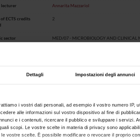
lecturer
Annarita Mazzariol
of ECTS credits
2
d
c sector
MED/07 - MICROBIOLOGY AND CLINICAL
 of instruction
Italian
VERONA
Dettagli
Impostazioni degli annunci
not yet allocated
ning outcomes
rattiamo i vostri dati personali, ad esempio il vostro numero IP, 
 study of some fundamental topics of clinical microbiology, such as antibio
dere alle informazioni sul vostro dispositivo al fine di pubblica
cs, and infections that are difficult to diagnose and treat.
nunci e i contenuti, ricercare il pubblico e sviluppare i servizi. A
r quali scopi. Le vostre scelte in materia di privacy sono applicabi
to le vostre scelte. È possibile modificare o revocare il proprio 