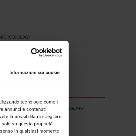
 MICROBIOLOGY
Informazioni sui cookie
utilizzando tecnologie come i
tic susceptibility, antibiotic resistance, new
re annunci e contenuti
vete la possibilità di scegliere
li solo su questa proprietà
consenso in qualsiasi momento