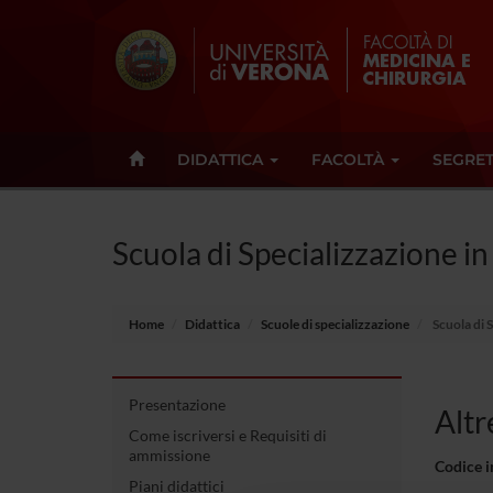
DIDATTICA
FACOLTÀ
SEGRET
Scuola di Specializzazione i
Home
Didattica
Scuole di specializzazione
Scuola di 
Presentazione
Altre
Come iscriversi e Requisiti di
ammissione
Codice 
Piani didattici