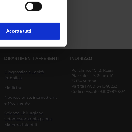
e specifiche (impronte
ezione dettagli
. Puoi
Accetta tutti
l media e per analizzare il
ostri partner che si occupano
azioni che hai fornito loro o
DIPARTIMENTI AFFERENTI
INDIRIZZO
Policlinico “G. B. Rossi”
Diagnostica e Sanità
Piazzale L. A. Scuro, 10
Pubblica
37134 Verona
Partita IVA 01541040232
Medicina
Codice Fiscale:93009870234
Neuroscienze, Biomedicina
e Movimento
Scienze Chirurgiche
Odontostomatologiche e
Materno-Infantili