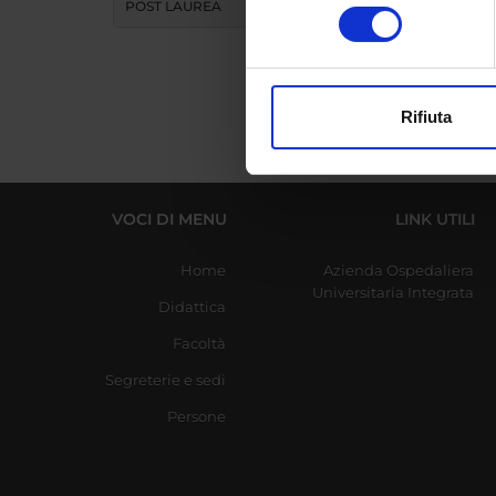
Identificare il tuo di
POST LAUREA
consenso
digitali).
Approfondisci come vengono el
modificare o ritirare il tuo 
Rifiuta
Utilizziamo i cookie per perso
nostro traffico. Condividiamo 
di analisi dei dati web, pubbl
che hanno raccolto dal tuo uti
VOCI DI MENU
LINK UTILI
Home
Azienda Ospedaliera
Universitaria Integrata
Didattica
Facoltà
Segreterie e sedi
Persone