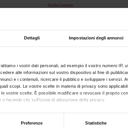
Giulia Costola
1
disciplinare
NN - -
Dettagli
Impostazioni degli annunci
i erogazione
Italiano
VERONA
non ancora assegnato
rattiamo i vostri dati personali, ad esempio il vostro numero IP, 
dere alle informazioni sul vostro dispositivo al fine di pubblica
nunci e i contenuti, ricercare il pubblico e sviluppare i servizi. A
r quali scopi. Le vostre scelte in materia di privacy sono applicabi
to le vostre scelte. È possibile modificare o revocare il proprio 
 o facendo clic sull'icona di attivazione della privacy.
mo anche:
oni sulla tua posizione geografica, con un'approssimazione di qu
Preferenze
Statistiche