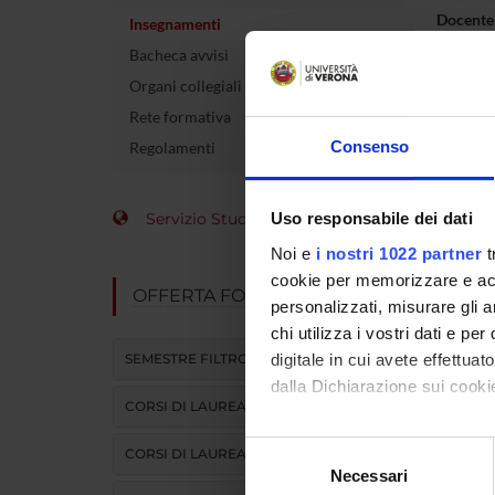
Docente
Insegnamenti
Bacheca avvisi
crediti
Organi collegiali e di governo
Settore 
Rete formativa
Consenso
Regolamenti
Lingua d
Sede
Servizio Studenti Internazionali
Uso responsabile dei dati
Periodo
Noi e
i nostri 1022 partner
t
cookie per memorizzare e acce
OFFERTA FORMATIVA
personalizzati, misurare gli an
chi utilizza i vostri dati e pe
SEMESTRE FILTRO
digitale in cui avete effettua
dalla Dichiarazione sui cookie
CORSI DI LAUREA
Con il tuo consenso, vorrem
Selezione
CORSI DI LAUREA MAGISTRALE
raccogliere informazi
Necessari
del