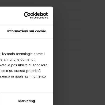
Informazioni sui cookie
utilizzando tecnologie come i
re annunci e contenuti
vete la possibilità di scegliere
li solo su questa proprietà
consenso in qualsiasi momento
alche metro,
Marketing