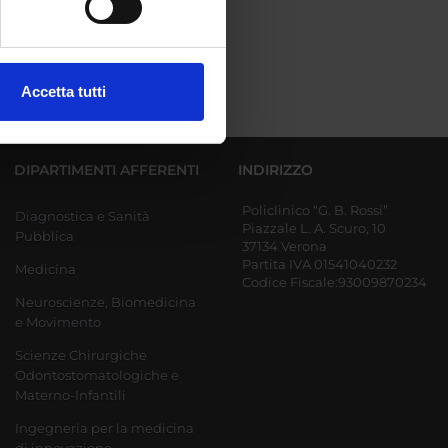
ezione dettagli
. Puoi
Accetta tutti
l media e per analizzare il
ostri partner che si occupano
azioni che hai fornito loro o
DIPARTIMENTI AFFERENTI
INDIRIZZO
Policlinico “G. B. Rossi”
Diagnostica e Sanità
Piazzale L. A. Scuro, 10
Pubblica
37134 Verona
Partita IVA 01541040232
Medicina
Codice Fiscale:93009870234
Neuroscienze, Biomedicina
e Movimento
Scienze Chirurgiche
Odontostomatologiche e
Materno-Infantili
Ingegneria per la medicina
di innovazione