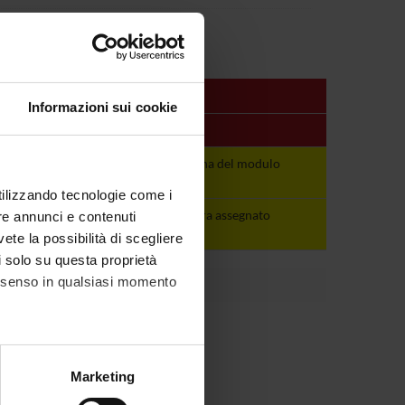
Informazioni sui cookie
Periodo
Docenti
E E
Vedi pagina del
Vedi pagina del modulo
modulo
utilizzando tecnologie come i
E E
non ancora
non ancora assegnato
re annunci e contenuti
assegnato
vete la possibilità di scegliere
li solo su questa proprietà
consenso in qualsiasi momento
alche metro,
Marketing
e specifiche (impronte