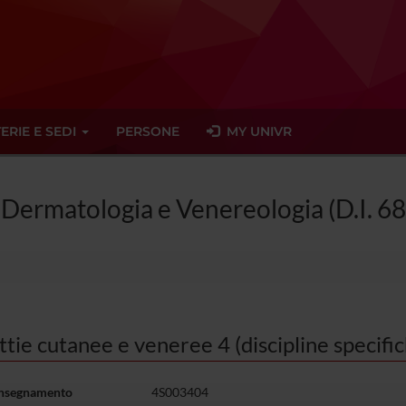
ERIE E SEDI
PERSONE
MY UNIVR
n Dermatologia e Venereologia (D.I. 6
tie cutanee e veneree 4 (discipline specif
insegnamento
4S003404