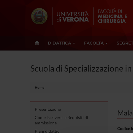
DIDATTICA
FACOLTÀ
SEGRET
Scuola di Specializzazione i
Home
Presentazione
Malat
Come iscriversi e Requisiti di
ammissione
Codice 
Piani didattici