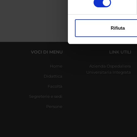
digitali).
Approfondisci come vengono el
modificare o ritirare il tuo 
Rifiuta
Utilizziamo i cookie per perso
nostro traffico. Condividiamo 
di analisi dei dati web, pubbl
VOCI DI MENU
LINK UTILI
che hanno raccolto dal tuo uti
Home
Azienda Ospedaliera
Universitaria Integrata
Didattica
Facoltà
Segreterie e sedi
Persone