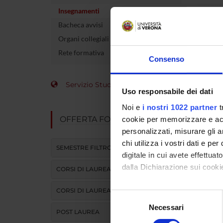
Insegnamenti
Crediti
Bacheca avvisi
Organi collegiali e di governo
Rete formativa
L'insegna
Consenso
Modulo
Servizio Studenti Internazionali
DIDATTI
Uso responsabile dei dati
Noi e
i nostri 1022 partner
t
ATTIVITA
OFFERTA FORMATIVA
cookie per memorizzare e acce
personalizzati, misurare gli an
chi utilizza i vostri dati e pe
SEMESTRE FILTRO
digitale in cui avete effettua
TESTI
dalla Dichiarazione sui cookie
CORSI DI LAUREA
Vedi 
CORSI DI LAUREA MAGISTRALE
Con il tuo consenso, vorrem
Selezione
raccogliere informazi
Necessari
del
POST LAUREA
Identificare il tuo di
consenso