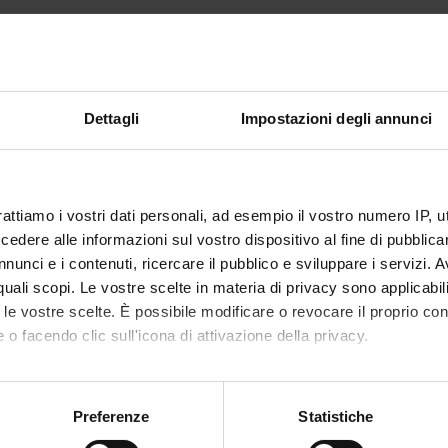
41
mento è organizzato come segue:
Dettagli
Impostazioni degli annunci
Crediti
Settore disciplinare
CA FRONTALE
12
MED/35-MALATTIE CUTANE
VENEREE
rattiamo i vostri dati personali, ad esempio il vostro numero IP, 
' PRATICA
29
MED/35-MALATTIE CUTANE
dere alle informazioni sul vostro dispositivo al fine di pubblica
VENEREE
nunci e i contenuti, ricercare il pubblico e sviluppare i servizi. A
r quali scopi. Le vostre scelte in materia di privacy sono applicabi
to le vostre scelte. È possibile modificare o revocare il proprio 
 DI RIFERIMENTO
 o facendo clic sull'icona di attivazione della privacy.
la bibliografia dell'insegnamento
mo anche:
oni sulla tua posizione geografica, con un'approssimazione di qu
Preferenze
Statistiche
spositivo, scansionandolo attivamente alla ricerca di caratteristich