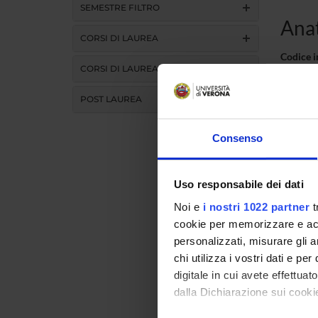
SEMESTRE FILTRO
Anat
CORSI DI LAUREA
Codice 
CORSI DI LAUREA MAGISTRALE
Crediti
POST LAUREA
Settore 
Consenso
Lingua d
Uso responsabile dei dati
L'inseg
Noi e
i nostri 1022 partner
t
Attivit
cookie per memorizzare e acce
anatom
personalizzati, misurare gli an
chi utilizza i vostri dati e pe
digitale in cui avete effettua
anatomi
dalla Dichiarazione sui cookie