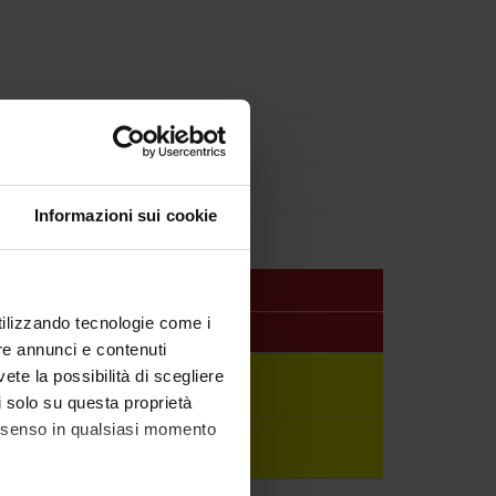
Informazioni sui cookie
utilizzando tecnologie come i
re annunci e contenuti
artignoni
vete la possibilità di scegliere
li solo su questa proprietà
consenso in qualsiasi momento
liò