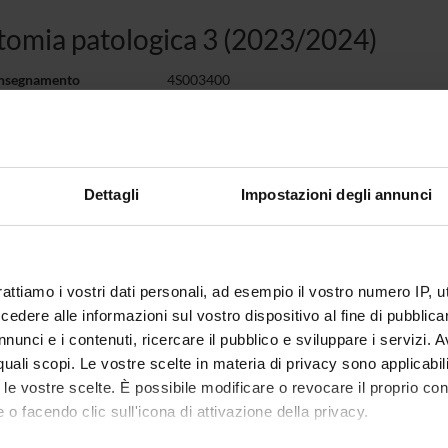
omia patologica 3 (2023/2024)
insegnamento
4S003400
1
disciplinare
MED/08 - ANATOMIA PATOLOGICA
Dettagli
Impostazioni degli annunci
i erogazione
Italiano
namento è organizzato come segue:
rattiamo i vostri dati personali, ad esempio il vostro numero IP, 
à
Crediti
Periodo
Docenti
dere alle informazioni sul vostro dispositivo al fine di pubblica
ia pat cutanea Martignoni
0,5
non ancora
Guido M
nunci e i contenuti, ricercare il pubblico e sviluppare i servizi. A
assegnato
r quali scopi. Le vostre scelte in materia di privacy sono applicabi
to le vostre scelte. È possibile modificare o revocare il proprio 
a pat cutanea Caliò
0,5
non ancora
Anna Ca
 o facendo clic sull'icona di attivazione della privacy.
assegnato