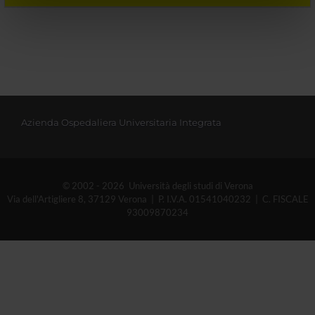
informazioni sul modo in cui utilizzi il nostro sito con i
nostri partner che si occupano di analisi dei dati web,
pubblicità e social media, i quali potrebbero combinarle
con altre informazioni che hai fornito loro o che hanno
raccolto dal tuo utilizzo dei loro servizi.
Azienda Ospedaliera Universitaria Integrata
© 2002 - 2026 Università degli studi di Verona
Via dell'Artigliere 8, 37129 Verona | P. I.V.A. 01541040232 | C. FISCALE
93009870234