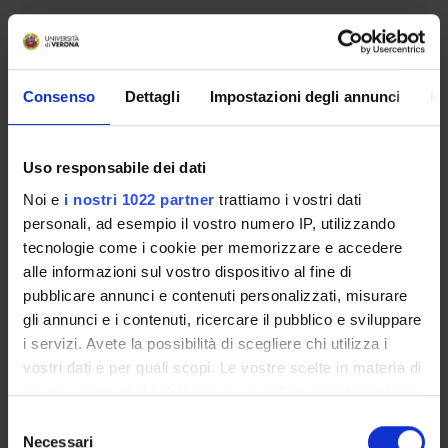
Piani didattici
Insegnamenti
Bacheca avvisi
Consenso
Dettagli
Impostazioni degli annunci
In
Organi collegiali e di governo
Rete formativa
Uso responsabile dei dati
Servizio Studenti Internazionali
Noi e
i nostri 1022 partner
trattiamo i vostri dati
personali, ad esempio il vostro numero IP, utilizzando
tecnologie come i cookie per memorizzare e accedere
OFFERTA FORMATIVA
alle informazioni sul vostro dispositivo al fine di
pubblicare annunci e contenuti personalizzati, misurare
gli annunci e i contenuti, ricercare il pubblico e sviluppare
SEMESTRE FILTRO
i servizi. Avete la possibilità di scegliere chi utilizza i
CORSI DI LAUREA
vostri dati e per quali scopi. Le vostre scelte in materia di
privacy sono applicabili solo su questa proprietà digitale
CORSI DI LAUREA MAGISTRALE
in cui avete effettuato le vostre scelte. È possibile
Selezione
modificare o revocare il proprio consenso in qualsiasi
Necessari
del