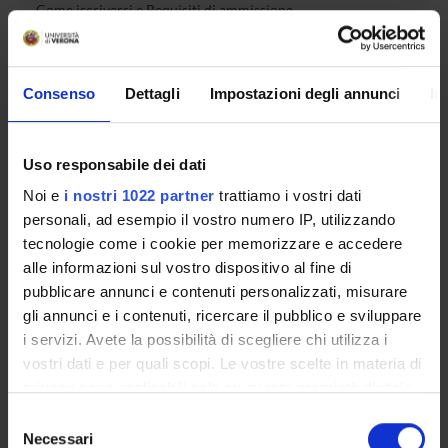
Come iscriversi e Requisiti di ammissione
Piani didattici
Insegnamenti
Consenso
Dettagli
Impostazioni degli annunci
In
Bacheca avvisi
Organi collegiali e di governo
Rete formativa
Uso responsabile dei dati
Noi e
i nostri 1022 partner
trattiamo i vostri dati
Servizio Studenti Internazionali
personali, ad esempio il vostro numero IP, utilizzando
tecnologie come i cookie per memorizzare e accedere
alle informazioni sul vostro dispositivo al fine di
OFFERTA FORMATIVA
pubblicare annunci e contenuti personalizzati, misurare
gli annunci e i contenuti, ricercare il pubblico e sviluppare
i servizi. Avete la possibilità di scegliere chi utilizza i
SEMESTRE FILTRO
vostri dati e per quali scopi. Le vostre scelte in materia di
CORSI DI LAUREA
privacy sono applicabili solo su questa proprietà digitale
in cui avete effettuato le vostre scelte. È possibile
Selezione
CORSI DI LAUREA MAGISTRALE
modificare o revocare il proprio consenso in qualsiasi
Necessari
del