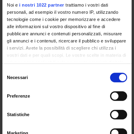
Noi e
i nostri 1022 partner
trattiamo i vostri dati
CORSI DI LAUREA MAGISTRALE
personali, ad esempio il vostro numero IP, utilizzando
tecnologie come i cookie per memorizzare e accedere
POST LAUREA
alle informazioni sul vostro dispositivo al fine di
pubblicare annunci e contenuti personalizzati, misurare
gli annunci e i contenuti, ricercare il pubblico e sviluppare
Ginecologia e ostetricia 2 -
i servizi. Avete la possibilità di scegliere chi utilizza i
vostri dati e per quali scopi. Le vostre scelte in materia di
ATTIVITA' PRATICA
privacy sono applicabili solo su questa proprietà digitale
in cui avete effettuato le vostre scelte. È possibile
Selezione
Codice insegnamento
modificare o revocare il proprio consenso in qualsiasi
Necessari
del
4S003085
momento dalla Dichiarazione sui cookie o facendo clic
consenso
Docente
sull'icona di attivazione della privacy.
Preferenze
non ancora assegnato
Con il tuo consenso, vorremmo anche:
crediti
18
raccogliere informazioni sulla tua posizione
Statistiche
geografica, con un'approssimazione di qualche
Settore disciplinare
MED/40 - GINECOLOGIA E OSTETRICIA
metro,
Marketing