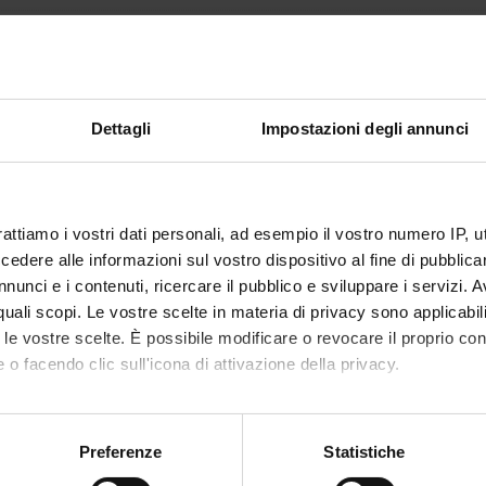
45
mento è organizzato come segue:
Dettagli
Impostazioni degli annunci
Crediti
Settore disciplinare
CA FRONTALE
3
MED/27-NEUROCHIRURGIA
rattiamo i vostri dati personali, ad esempio il vostro numero IP, 
' PRATICA
42
MED/27-NEUROCHIRURGIA
dere alle informazioni sul vostro dispositivo al fine di pubblica
nunci e i contenuti, ricercare il pubblico e sviluppare i servizi. A
r quali scopi. Le vostre scelte in materia di privacy sono applicabi
to le vostre scelte. È possibile modificare o revocare il proprio 
 o facendo clic sull'icona di attivazione della privacy.
mo anche:
oni sulla tua posizione geografica, con un'approssimazione di qu
Preferenze
Statistiche
spositivo, scansionandolo attivamente alla ricerca di caratteristich