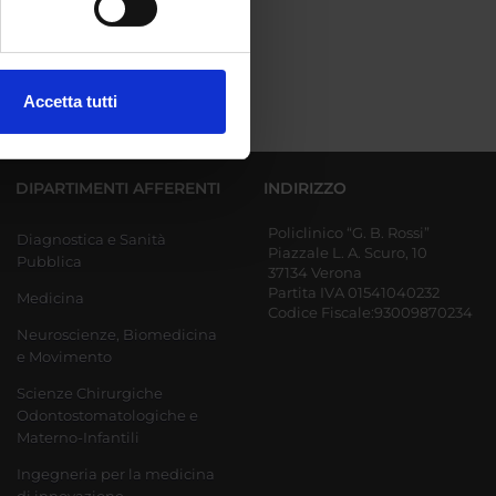
ezione dettagli
. Puoi
Accetta tutti
l media e per analizzare il
ostri partner che si occupano
azioni che hai fornito loro o
DIPARTIMENTI AFFERENTI
INDIRIZZO
Policlinico “G. B. Rossi”
Diagnostica e Sanità
Piazzale L. A. Scuro, 10
Pubblica
37134 Verona
Partita IVA 01541040232
Medicina
Codice Fiscale:93009870234
Neuroscienze, Biomedicina
e Movimento
Scienze Chirurgiche
Odontostomatologiche e
Materno-Infantili
Ingegneria per la medicina
di innovazione