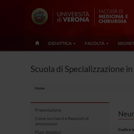
DIDATTICA
FACOLTÀ
SEGRET
Scuola di Specializzazione i
Home
Presentazione
Neur
Come iscriversi e Requisiti di
ammissione
Codice 
Piani didattici