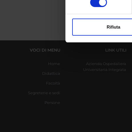
digitali).
Approfondisci come vengono el
modificare o ritirare il tuo 
Rifiuta
Utilizziamo i cookie per perso
nostro traffico. Condividiamo 
di analisi dei dati web, pubbl
VOCI DI MENU
LINK UTILI
che hanno raccolto dal tuo uti
Home
Azienda Ospedaliera
Universitaria Integrata
Didattica
Facoltà
Segreterie e sedi
Persone