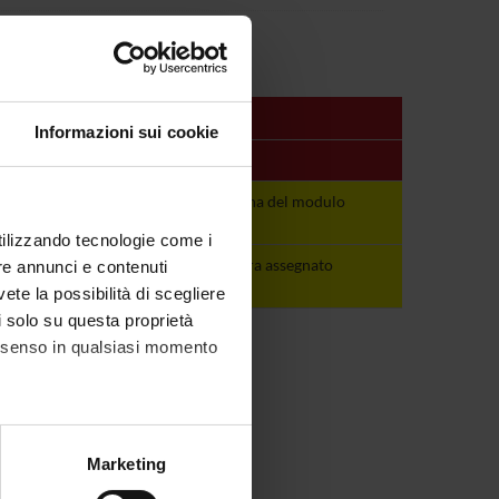
Informazioni sui cookie
Periodo
Docenti
Vedi pagina del
Vedi pagina del modulo
modulo
utilizzando tecnologie come i
non ancora
non ancora assegnato
re annunci e contenuti
assegnato
vete la possibilità di scegliere
li solo su questa proprietà
consenso in qualsiasi momento
alche metro,
Marketing
e specifiche (impronte