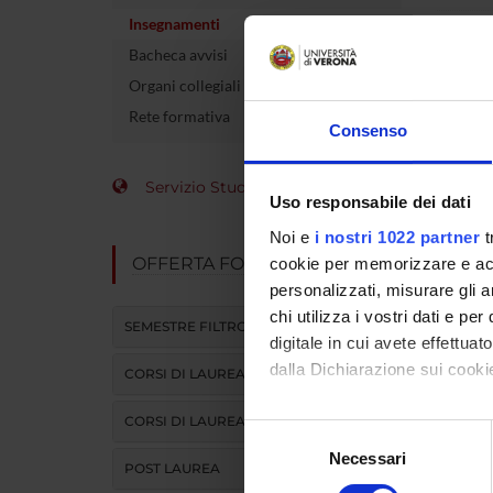
Insegnamenti
Crediti
Bacheca avvisi
Organi collegiali e di governo
Rete formativa
L'insegna
Consenso
Modulo
Servizio Studenti Internazionali
DIDATTI
Uso responsabile dei dati
Noi e
i nostri 1022 partner
t
ATTIVITA
OFFERTA FORMATIVA
cookie per memorizzare e acce
personalizzati, misurare gli an
chi utilizza i vostri dati e pe
SEMESTRE FILTRO
digitale in cui avete effettua
dalla Dichiarazione sui cookie
CORSI DI LAUREA
CORSI DI LAUREA MAGISTRALE
Con il tuo consenso, vorrem
Selezione
raccogliere informazi
Necessari
del
POST LAUREA
Identificare il tuo di
consenso