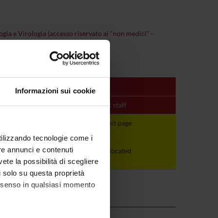
ogia e Virologia (accesso riservato ai "non medici" -
Informazioni sui cookie
Period
Academic staff
ND
See the unit page
See the unit page
utilizzando tecnologie come i
re annunci e contenuti
ND
not yet allocated
not yet allocated
vete la possibilità di scegliere
li solo su questa proprietà
consenso in qualsiasi momento