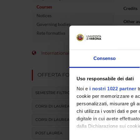
Courses
Credits
Notices
Other av
Governing bodies
Rete formativa
International Students
Teaching 
Consenso
Unit
OFFERTA FORMATIVA
Uso responsabile dei dati
DIDATTI
Noi e
i nostri 1022 partner
t
SEMESTRE FILTRO
cookie per memorizzare e acce
ATTIVITA
personalizzati, misurare gli an
CORSI DI LAUREA
chi utilizza i vostri dati e pe
digitale in cui avete effettua
CORSI DI LAUREA MAGISTRALE
Learn
dalla Dichiarazione sui cookie
POST LAUREA