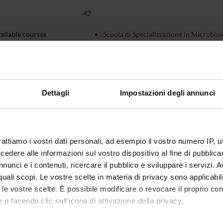
42
ailable courses
Scuola di Specializzazione in Microbiol
D.I. 716/2016)
is organised as follows:
Dettagli
Impostazioni degli annunci
Credits
Academic sector
CA FRONTALE
5
MED/07-MICROBIOLOGY A
CLINICAL MICROBIOLOGY
rattiamo i vostri dati personali, ad esempio il vostro numero IP, 
dere alle informazioni sul vostro dispositivo al fine di pubblica
' PRATICA
37
MED/07-MICROBIOLOGY A
CLINICAL MICROBIOLOGY
nunci e i contenuti, ricercare il pubblico e sviluppare i servizi. A
r quali scopi. Le vostre scelte in materia di privacy sono applicabi
to le vostre scelte. È possibile modificare o revocare il proprio 
ing outcomes
 o facendo clic sull'icona di attivazione della privacy.