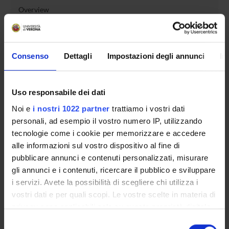
Overview
Enrolment Procedures and Admission Requirements
Degree Programme
Courses
Consenso
Dettagli
Impostazioni degli annunci
In
Notices
Governing bodies
Uso responsabile dei dati
Rete formativa
Noi e
i nostri 1022 partner
trattiamo i vostri dati
personali, ad esempio il vostro numero IP, utilizzando
International Students
tecnologie come i cookie per memorizzare e accedere
alle informazioni sul vostro dispositivo al fine di
pubblicare annunci e contenuti personalizzati, misurare
OFFERTA FORMATIVA
gli annunci e i contenuti, ricercare il pubblico e sviluppare
i servizi. Avete la possibilità di scegliere chi utilizza i
SEMESTRE FILTRO
vostri dati e per quali scopi. Le vostre scelte in materia di
privacy sono applicabili solo su questa proprietà digitale
CORSI DI LAUREA
in cui avete effettuato le vostre scelte. È possibile
Selezione