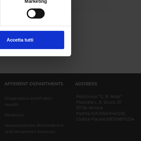
Marketing
e specifiche (impronte
ezione dettagli
. Puoi
Accetta tutti
l media e per analizzare il
ostri partner che si occupano
azioni che hai fornito loro o
AFFERENT DEPARTMENTS
ADDRESS
Policlinico “G. B. Rossi”
Diagnostics and Public
Piazzale L. A. Scuro, 10
Health
37134 Verona
Partita IVA 01541040232
Medicine
Codice Fiscale:93009870234
Neurosciences, Biomedicine
and Movement Sciences