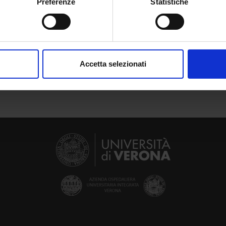
Preferenze
Statistiche
ERENCE BOOKS
spositivo, scansionandolo attivamente alla ricerca di caratteristich
aborati i tuoi dati personali e imposta le tue preferenze nella
s
e the teaching bibliography
consenso in qualsiasi momento dalla Dichiarazione sui cookie.
Accetta selezionati
nalizzare contenuti ed annunci, per fornire funzionalità dei socia
inoltre informazioni sul modo in cui utilizzi il nostro sito con i n
icità e social media, i quali potrebbero combinarle con altre inform
lizzo dei loro servizi.