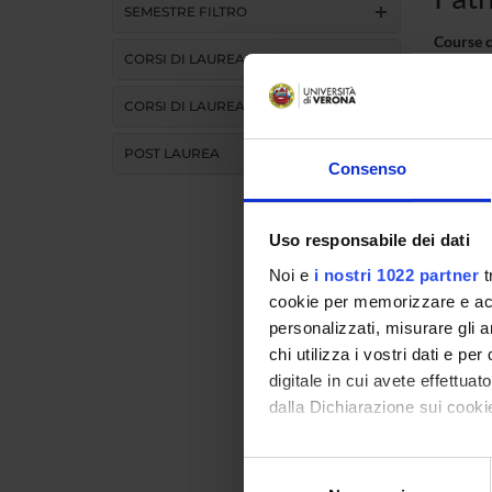
SEMESTRE FILTRO
Course 
CORSI DI LAUREA
Credits
CORSI DI LAUREA MAGISTRALE
Academi
POST LAUREA
Consenso
Language
Uso responsabile dei dati
Teachin
Noi e
i nostri 1022 partner
t
Activit
cookie per memorizzare e acce
anatom
personalizzati, misurare gli an
chi utilizza i vostri dati e pe
anatomi
digitale in cui avete effettua
dalla Dichiarazione sui cookie
Go
Con il tuo consenso, vorrem
Selezione
raccogliere informazi