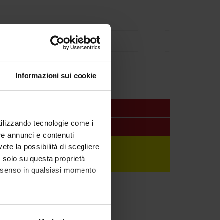
Informazioni sui cookie
utilizzando tecnologie come i
c staff
re annunci e contenuti
pe Zamboni
vete la possibilità di scegliere
li solo su questa proprietà
 Luchini
consenso in qualsiasi momento
alche metro,