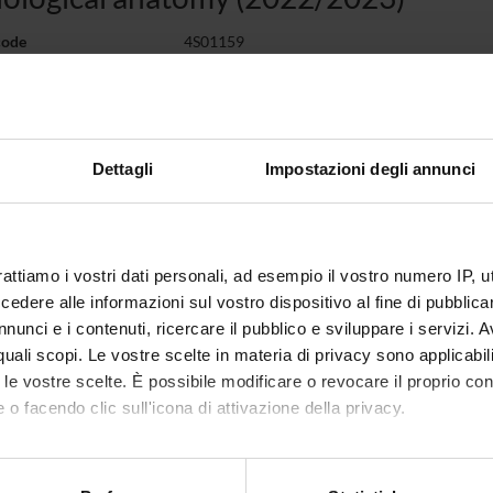
code
4S01159
1
c sector
MED/08 - PATHOLOGY
Dettagli
Impostazioni degli annunci
 of instruction
Italian
g is organised as follows:
rattiamo i vostri dati personali, ad esempio il vostro numero IP, 
y
Credits
Period
Academi
dere alle informazioni sul vostro dispositivo al fine di pubblica
ia patologica Zamboni
0.5
not yet allocated
Giusep
nunci e i contenuti, ricercare il pubblico e sviluppare i servizi. A
r quali scopi. Le vostre scelte in materia di privacy sono applicabi
a patologica Luchini
0.5
not yet allocated
Claudio
to le vostre scelte. È possibile modificare o revocare il proprio 
 o facendo clic sull'icona di attivazione della privacy.
 to lesson schedule
mo anche:
oni sulla tua posizione geografica, con un'approssimazione di qu