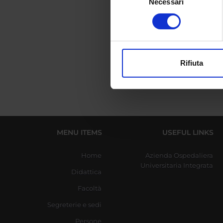
Necessari
del
REF
Identificare il tuo di
consenso
digitali).
Approfondisci come vengono el
Se
modificare o ritirare il tuo 
Rifiuta
Utilizziamo i cookie per perso
nostro traffico. Condividiamo 
di analisi dei dati web, pubbl
che hanno raccolto dal tuo uti
MENU ITEMS
USEFUL LINKS
Home
Azienda Ospedaliera
Universitaria Integrata
Didattica
Facoltà
Segreterie e sedi
Persone