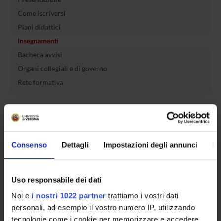
Come iscriversi
Piani didattici
Insegnamenti
Bacheca avvisi
Organi collegiali e di governo
Rete formativa
Servizio Studenti Internazionali
Consenso
Dettagli
Impostazioni degli annunci
In
OFFERTA FORMATIVA
SEMESTRE FILTRO
Uso responsabile dei dati
Noi e
i nostri 1022 partner
trattiamo i vostri dati
CORSI DI LAUREA
personali, ad esempio il vostro numero IP, utilizzando
CORSI DI LAUREA MAGISTRALE
tecnologie come i cookie per memorizzare e accedere