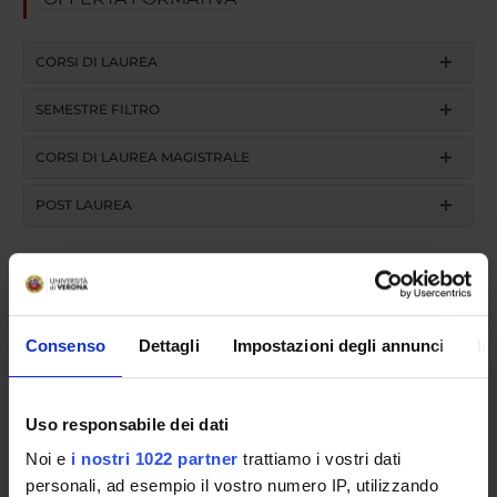
CORSI DI LAUREA
SEMESTRE FILTRO
CORSI DI LAUREA MAGISTRALE
POST LAUREA
Postgraduate Specialisation in
Radiodiagnosis
Consenso
Dettagli
Impostazioni degli annunci
In
Diagnostica per immagini e
Uso responsabile dei dati
radioterapia 4 (discipline
Noi e
i nostri 1022 partner
trattiamo i vostri dati
personali, ad esempio il vostro numero IP, utilizzando